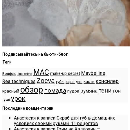
Подписывайтесь на бьюти-блог
Теги
MAC
Maybelline
make-up secret
Bourjois
lime crime
Zoeva
консилер
Realtechniques
кисть
губы
карандаш
обзор
помада
тени
румяна
тон
красный
пудра
урок
тушь
Последние комментарии
Анастасия
к записи
Скраб для губ в домашних
условиях своими руками. 11 рецептов
Анастасия
к записи
Грим на Хэллоуин —