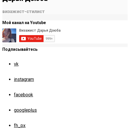
визажист-стилист
Мой канал на Youtube
Подписывайтесь
vk
instagram
facebook
googleplus
fh_px