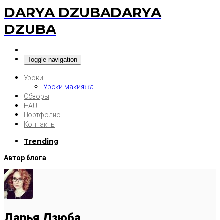
DARYA DZUBA
DARYA
DZUBA
Toggle navigation
Уроки
Уроки макияжа
Обзоры
HAUL
Портфолио
Контакты
Trending
Автор блога
Дарья Дзюба