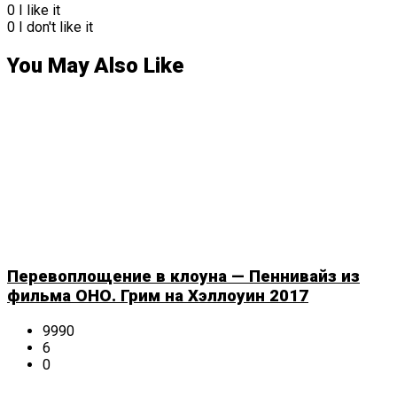
0
I like it
0
I don't like it
You May Also Like
Перевоплощение в клоуна — Пеннивайз из
фильма ОНО. Грим на Хэллоуин 2017
9990
6
0