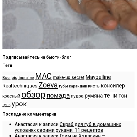
Подписывайтесь на бьюти-блог
Теги
MAC
Maybelline
make-up secret
Bourjois
lime crime
Zoeva
консилер
Realtechniques
кисть
губы
карандаш
обзор
помада
тени
румяна
тон
красный
пудра
урок
тушь
Последние комментарии
Анастасия
к записи
Скраб для губ в домашних
условиях своими руками. 11 рецептов
Анастасия
к записи
Грим на Хэллоуин —