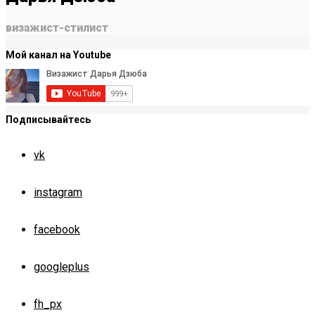
визажист-стилист
Мой канал на Youtube
Подписывайтесь
vk
instagram
facebook
googleplus
fh_px