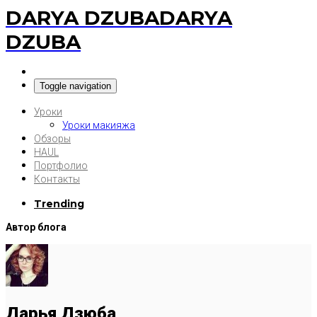
DARYA DZUBA
DARYA
DZUBA
Toggle navigation
Уроки
Уроки макияжа
Обзоры
HAUL
Портфолио
Контакты
Trending
Автор блога
Дарья Дзюба