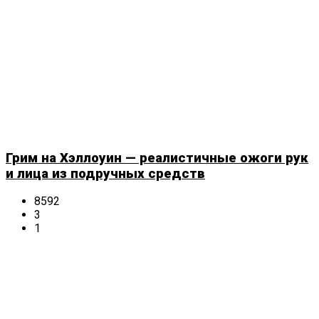
Грим на Хэллоуин — реалистичные ожоги рук
и лица из подручных средств
8592
3
1