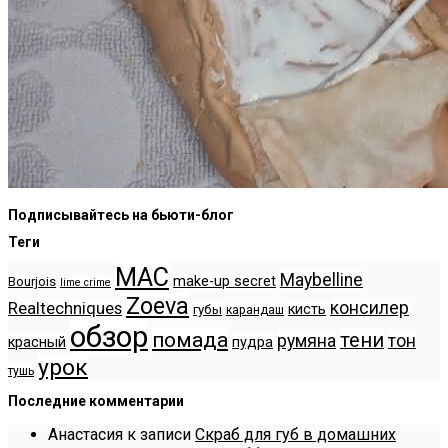
Подписывайтесь на бьюти-блог
Теги
MAC
Maybelline
make-up secret
Bourjois
lime crime
Zoeva
консилер
Realtechniques
кисть
губы
карандаш
обзор
помада
тени
румяна
тон
красный
пудра
урок
тушь
Последние комментарии
Анастасия
к записи
Скраб для губ в домашних