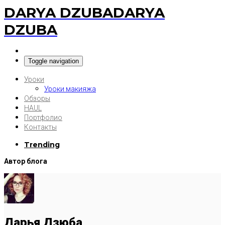
DARYA DZUBA
DARYA
DZUBA
Toggle navigation
Уроки
Уроки макияжа
Обзоры
HAUL
Портфолио
Контакты
Trending
Автор блога
Дарья Дзюба