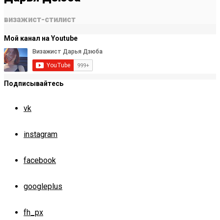
визажист-стилист
Мой канал на Youtube
Подписывайтесь
vk
instagram
facebook
googleplus
fh_px