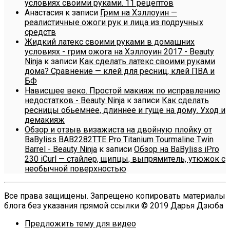
условиях своими руками. 11 рецептов
Анастасия
к записи
Грим на Хэллоуин —
реалистичные ожоги рук и лица из подручных
средств
Жидкий латекс своими руками в домашних
условиях - грим ожога на Хэллоуин 2017 - Beauty
Ninja
к записи
Как сделать латекс своими руками
дома? Сравнение — клей для ресниц, клей ПВА и
БФ
Нависшее веко. Простой макияж по исправлению
недостатков - Beauty Ninja
к записи
Как сделать
ресницы обьемнее, длиннее и гуще на дому. Уход и
демакияж
Обзор и отзыв визажиста на двойную плойку от
BaByliss BAB2282TTE Pro Titanium Tourmaline Twin
Barrel - Beauty Ninja
к записи
Обзор на BaByliss iPro
230 iCurl — стайлер, щипцы, выпрямитель, утюжок с
необычной поверхностью
Все права защищены. Запрещено копировать материалы
блога без указания прямой ссылки © 2019 Дарья Дзюба
Предложить тему для видео