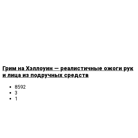
Грим на Хэллоуин — реалистичные ожоги рук
и лица из подручных средств
8592
3
1