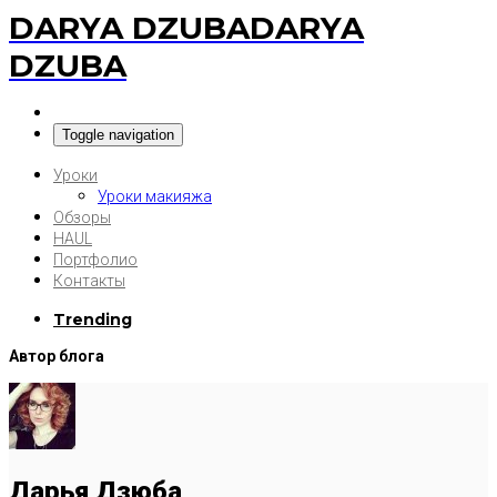
DARYA DZUBA
DARYA
DZUBA
Toggle navigation
Уроки
Уроки макияжа
Обзоры
HAUL
Портфолио
Контакты
Trending
Автор блога
Дарья Дзюба