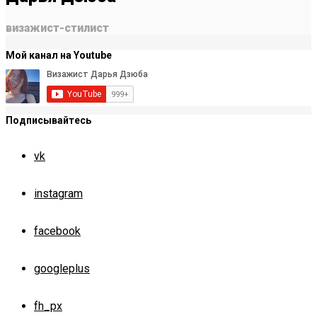
визажист-стилист
Мой канал на Youtube
Подписывайтесь
vk
instagram
facebook
googleplus
fh_px