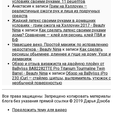
условиях своими руками. 11 рецептов
Анастасия
к записи
Грим на Хэллоуин —
реалистичные ожоги рук и лица из подручных
средств
Жидкий латекс своими руками в домашних
условиях - грим ожога на Хэллоуин 2017 - Beauty
Ninja
к записи
Как сделать латекс своими руками
дома? Сравнение — клей для ресниц, клей ПВА и
БФ
Нависшее веко. Простой макияж по исправлению
недостатков - Beauty Ninja
к записи
Как сделать
ресницы обьемнее, длиннее и гуще на дому. Уход и
демакияж
Обзор и отзыв визажиста на двойную плойку от
BaByliss BAB2282TTE Pro Titanium Tourmaline Twin
Barrel - Beauty Ninja
к записи
Обзор на BaByliss iPro
230 iCurl — стайлер, щипцы, выпрямитель, утюжок с
необычной поверхностью
Все права защищены. Запрещено копировать материалы
блога без указания прямой ссылки © 2019 Дарья Дзюба
Предложить тему для видео