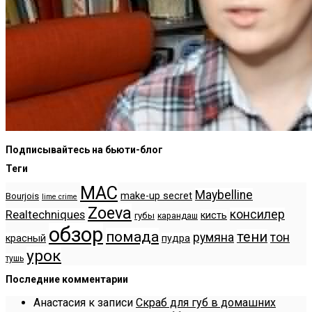
Подписывайтесь на бьюти-блог
Теги
MAC
Maybelline
make-up secret
Bourjois
lime crime
Zoeva
консилер
Realtechniques
кисть
губы
карандаш
обзор
помада
тени
румяна
тон
красный
пудра
урок
тушь
Последние комментарии
Анастасия
к записи
Скраб для губ в домашних