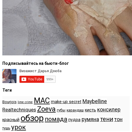
Подписывайтесь на бьюти-блог
Теги
MAC
Maybelline
make-up secret
Bourjois
lime crime
Zoeva
консилер
Realtechniques
кисть
губы
карандаш
обзор
помада
тени
румяна
тон
красный
пудра
урок
тушь