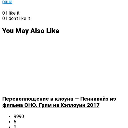
0
I like it
0
I don't like it
You May Also Like
Перевоплощение в клоуна — Пеннивайз из
фильма ОНО. Грим на Хэллоуин 2017
9990
6
0