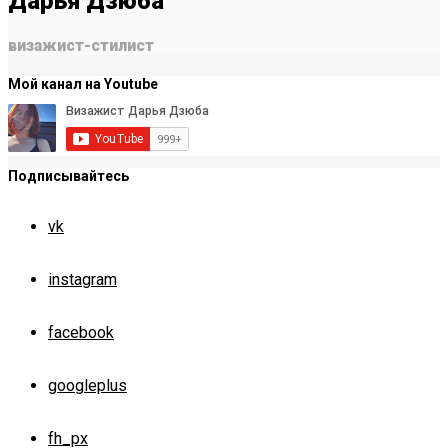
Дарья Дзюба
визажист-стилист
Мой канал на Youtube
Подписывайтесь
vk
instagram
facebook
googleplus
fh_px