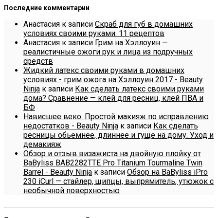
Последние комментарии
Анастасия
к записи
Скраб для губ в домашних
условиях своими руками. 11 рецептов
Анастасия
к записи
Грим на Хэллоуин —
реалистичные ожоги рук и лица из подручных
средств
Жидкий латекс своими руками в домашних
условиях - грим ожога на Хэллоуин 2017 - Beauty
Ninja
к записи
Как сделать латекс своими руками
дома? Сравнение — клей для ресниц, клей ПВА и
БФ
Нависшее веко. Простой макияж по исправлению
недостатков - Beauty Ninja
к записи
Как сделать
ресницы обьемнее, длиннее и гуще на дому. Уход и
демакияж
Обзор и отзыв визажиста на двойную плойку от
BaByliss BAB2282TTE Pro Titanium Tourmaline Twin
Barrel - Beauty Ninja
к записи
Обзор на BaByliss iPro
230 iCurl — стайлер, щипцы, выпрямитель, утюжок с
необычной поверхностью