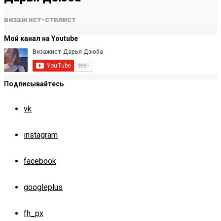
визажист-стилист
Мой канал на Youtube
Подписывайтесь
vk
instagram
facebook
googleplus
fh_px