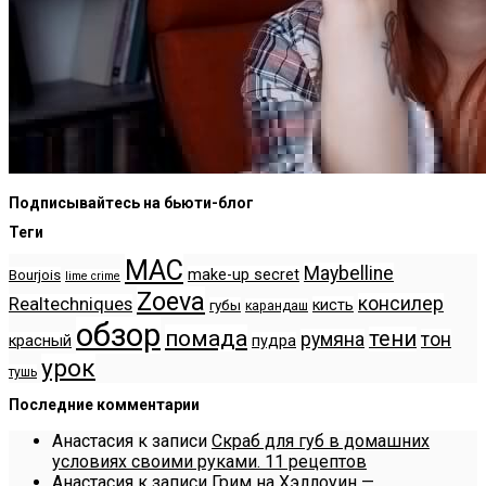
Подписывайтесь на бьюти-блог
Теги
MAC
Maybelline
make-up secret
Bourjois
lime crime
Zoeva
консилер
Realtechniques
кисть
губы
карандаш
обзор
помада
тени
румяна
тон
красный
пудра
урок
тушь
Последние комментарии
Анастасия
к записи
Скраб для губ в домашних
условиях своими руками. 11 рецептов
Анастасия
к записи
Грим на Хэллоуин —