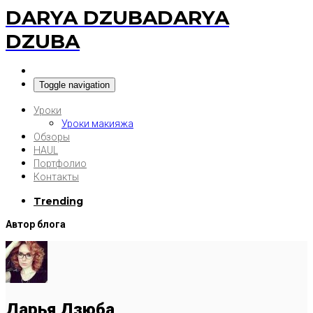
DARYA DZUBA
DARYA
DZUBA
Toggle navigation
Уроки
Уроки макияжа
Обзоры
HAUL
Портфолио
Контакты
Trending
Автор блога
Дарья Дзюба