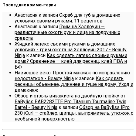
Последние комментарии
Анастасия
к записи
Скраб для губ в домашних
условиях своими руками. 11 рецептов
Анастасия
к записи
Грим на Хэллоуин —
реалистичные ожоги рук и лица из подручных
средств
Жидкий латекс своими руками в домашних
условиях - грим ожога на Хэллоуин 2017 - Beauty
Ninja
к записи
Как сделать латекс своими руками
дома? Сравнение — клей для ресниц, клей ПВА и
БФ
Нависшее веко. Простой макияж по исправлению
недостатков - Beauty Ninja
к записи
Как сделать
ресницы обьемнее, длиннее и гуще на дому. Уход и
демакияж
Обзор и отзыв визажиста на двойную плойку от
BaByliss BAB2282TTE Pro Titanium Tourmaline Twin
Barrel - Beauty Ninja
к записи
Обзор на BaByliss iPro
230 iCurl — стайлер, щипцы, выпрямитель, утюжок с
необычной поверхностью