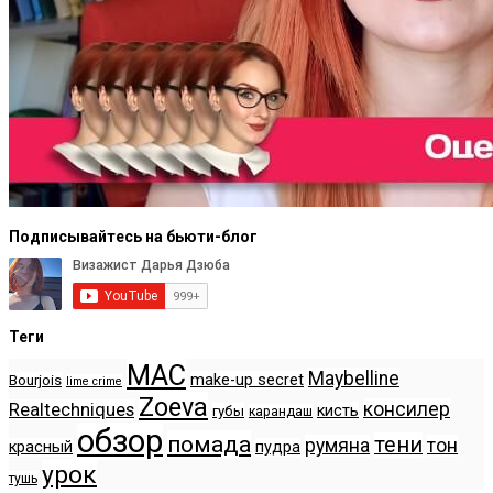
Подписывайтесь на бьюти-блог
Теги
MAC
Maybelline
make-up secret
Bourjois
lime crime
Zoeva
консилер
Realtechniques
кисть
губы
карандаш
обзор
помада
тени
румяна
тон
красный
пудра
урок
тушь