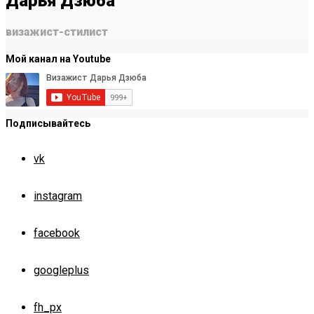
Дарья Дзюба
визажист-стилист
Мой канал на Youtube
Подписывайтесь
vk
instagram
facebook
googleplus
fh_px