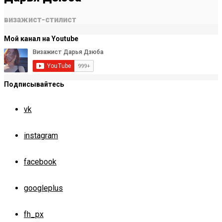
визажист-стилист
Мой канал на Youtube
Подписывайтесь
vk
instagram
facebook
googleplus
fh_px