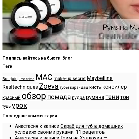
Подписывайтесь на бьюти-блог
Теги
MAC
Maybelline
make-up secret
Bourjois
lime crime
Zoeva
консилер
Realtechniques
кисть
губы
карандаш
обзор
помада
тени
румяна
тон
красный
пудра
урок
тушь
Последние комментарии
Анастасия
к записи
Скраб для губ в домашних
условиях своими руками. 11 рецептов
Анастасия
к записи
Грим на Хэллоуин —