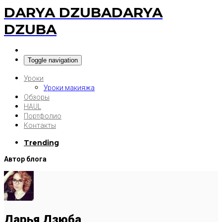
DARYA DZUBA
DARYA
DZUBA
Toggle navigation
Уроки
Уроки макияжа
Обзоры
HAUL
Портфолио
Контакты
Trending
Автор блога
Дарья Дзюба