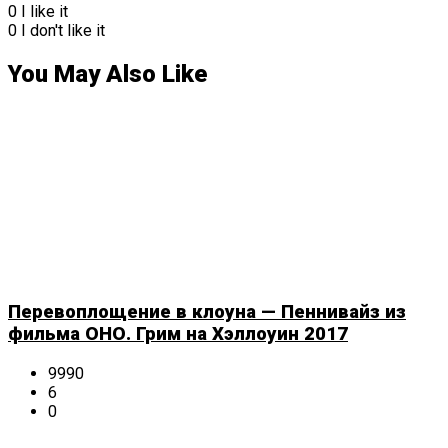
0
I like it
0
I don't like it
You May Also Like
Перевоплощение в клоуна — Пеннивайз из
фильма ОНО. Грим на Хэллоуин 2017
9990
6
0