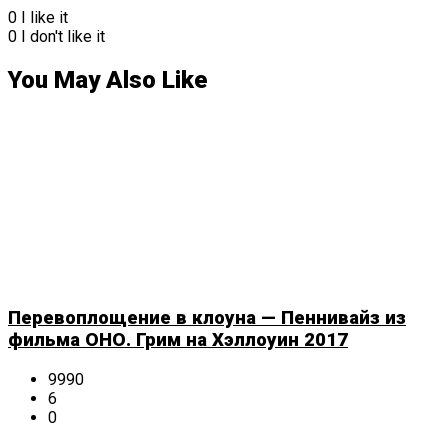
0
I like it
0
I don't like it
You May Also Like
Перевоплощение в клоуна — Пеннивайз из
фильма ОНО. Грим на Хэллоуин 2017
9990
6
0