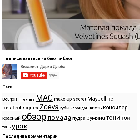
Подписывайтесь на бьюти-блог
Теги
MAC
Maybelline
make-up secret
Bourjois
lime crime
Zoeva
консилер
Realtechniques
кисть
губы
карандаш
обзор
помада
тени
румяна
тон
красный
пудра
урок
тушь
Последние комментарии