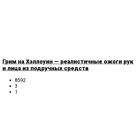
Грим на Хэллоуин — реалистичные ожоги рук
и лица из подручных средств
8592
3
1