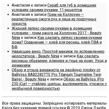
Анастасия
к записи
Скраб для губ в домашних
условиях своими руками. 11 рецептов
Анастасия
к записи
Грим на Хэллоуин —
реалистичные ожоги рук и лица из подручных
средств
Жидкий латекс своими руками в домашних
условиях - грим ожога на Хэллоуин 2017 - Beauty
Ninja
к записи
Как сделать латекс своими руками
дома? Сравнение — клей для ресниц, клей ПВА и
БФ
Нависшее веко. Простой макияж по исправлению
недостатков - Beauty Ninja
к записи
Как сделать
ресницы обьемнее, длиннее и гуще на дому. Уход и
демакияж
Обзор и отзыв визажиста на двойную плойку от
BaByliss BAB2282TTE Pro Titanium Tourmaline Twin
Barrel - Beauty Ninja
к записи
Обзор на BaByliss iPro
230 iCurl — стайлер, щипцы, выпрямитель, утюжок с
необычной поверхностью
Все права защищены. Запрещено копировать материалы
блога без указания прямой ссылки © 2019 Дарья Дзюба