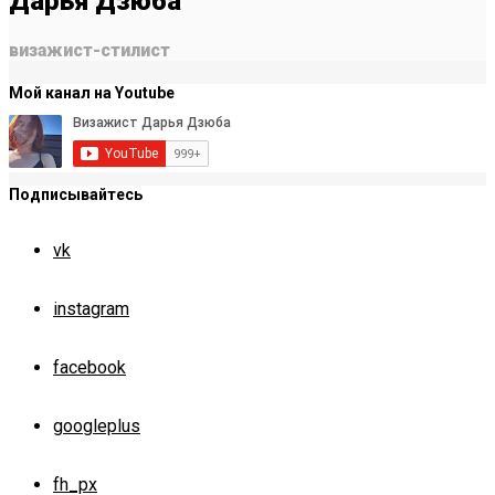
Дарья Дзюба
визажист-стилист
Мой канал на Youtube
Подписывайтесь
vk
instagram
facebook
googleplus
fh_px