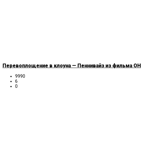
Перевоплощение в клоуна — Пеннивайз из фильма ОНО
9990
6
0