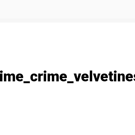
me_crime_velvetines