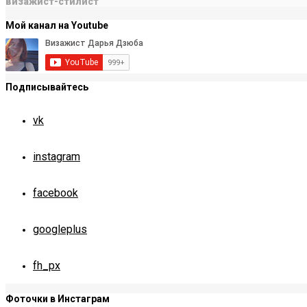
визажист-стилист
Мой канал на Youtube
Подписывайтесь
vk
instagram
facebook
googleplus
fh_px
Фоточки в Инстаграм