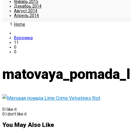
Январь 2015
Декабрь 2014
Август 2014
Апрель 2014
Home
Вероника
11
0
0
matovaya_pomada_li
0
I like it
0
I don't like it
You May Also Like