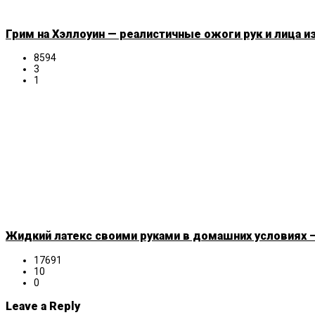
Грим на Хэллоуин — реалистичные ожоги рук и лица и
8594
3
1
Жидкий латекс своими руками в домашних условиях —
17691
10
0
Leave a Reply