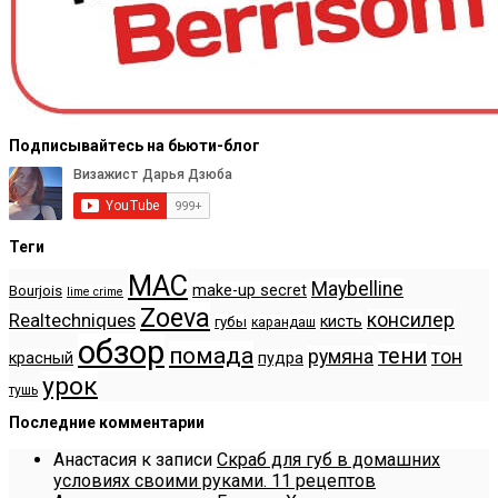
Подписывайтесь на бьюти-блог
Теги
MAC
Maybelline
make-up secret
Bourjois
lime crime
Zoeva
консилер
Realtechniques
кисть
губы
карандаш
обзор
помада
тени
румяна
тон
красный
пудра
урок
тушь
Последние комментарии
Анастасия
к записи
Скраб для губ в домашних
условиях своими руками. 11 рецептов