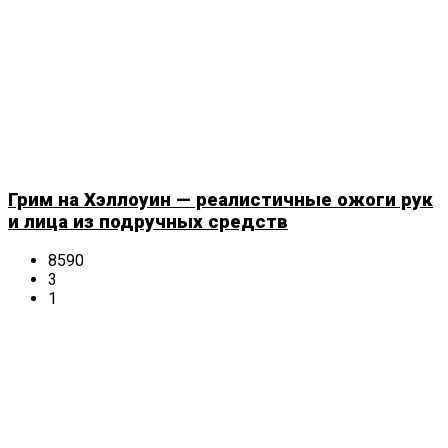
Грим на Хэллоуин — реалистичные ожоги рук
и лица из подручных средств
8590
3
1