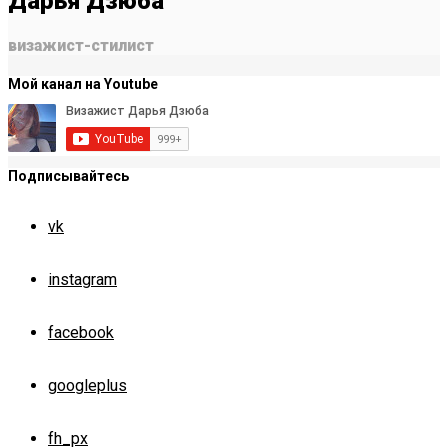
Дарья Дзюба
визажист-стилист
Мой канал на Youtube
Подписывайтесь
vk
instagram
facebook
googleplus
fh_px