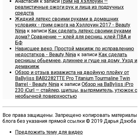
Анастасия
к записи
Грим на Хэллоуин —
реалистичные ожоги рук и лица из подручных
средств
Жидкий латекс своими руками в домашних
условиях - грим ожога на Хэллоуин 2017 - Beauty
Ninja
к записи
Как сделать латекс своими руками
дома? Сравнение — клей для ресниц, клей ПВА и
БФ
Нависшее веко. Простой макияж по исправлению
недостатков - Beauty Ninja
к записи
Как сделать
ресницы обьемнее, длиннее и гуще на дому. Уход и
демакияж
Обзор и отзыв визажиста на двойную плойку от
BaByliss BAB2282TTE Pro Titanium Tourmaline Twin
Barrel - Beauty Ninja
к записи
Обзор на BaByliss iPro
230 iCurl — стайлер, щипцы, выпрямитель, утюжок с
необычной поверхностью
Все права защищены. Запрещено копировать материалы
блога без указания прямой ссылки © 2019 Дарья Дзюба
Предложить тему для видео