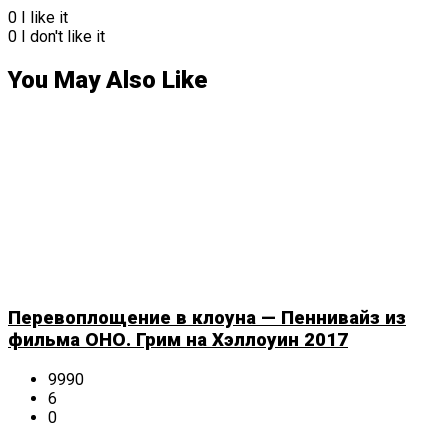
0
I like it
0
I don't like it
You May Also Like
Перевоплощение в клоуна — Пеннивайз из
фильма ОНО. Грим на Хэллоуин 2017
9990
6
0