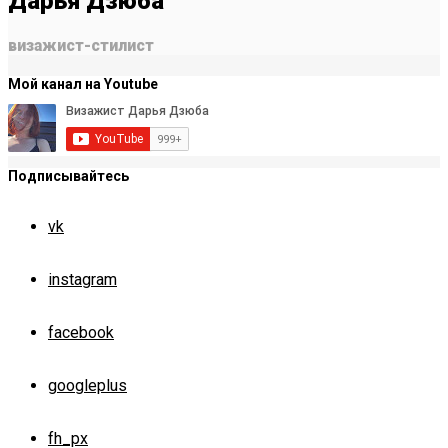
Дарья Дзюба
визажист-стилист
Мой канал на Youtube
Подписывайтесь
vk
instagram
facebook
googleplus
fh_px