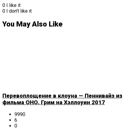
0
I like it
0
I don't like it
You May Also Like
Перевоплощение в клоуна — Пеннивайз из
фильма ОНО. Грим на Хэллоуин 2017
9990
6
0