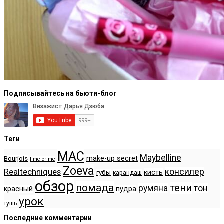
Подписывайтесь на бьюти-блог
Теги
MAC
Maybelline
make-up secret
Bourjois
lime crime
Zoeva
консилер
Realtechniques
кисть
губы
карандаш
обзор
помада
тени
румяна
тон
красный
пудра
урок
тушь
Последние комментарии