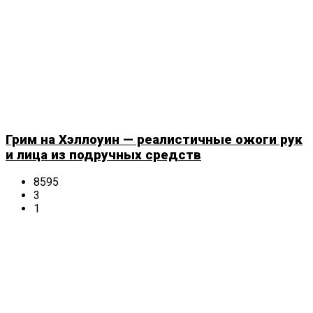
Грим на Хэллоуин — реалистичные ожоги рук
и лица из подручных средств
8595
3
1