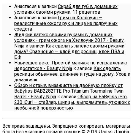
Анастасия
к записи
Скраб для губ в домашних
условиях своими руками. 11 рецептов
Анастасия
к записи
Грим на Хэллоуин —
реалистичные ожоги рук и лица из подручных
средств
Жидкий латекс своими руками в домашних
условиях - грим ожога на Хэллоуин 2017 - Beauty
Ninja
к записи
Как сделать латекс своими руками
дома? Сравнение — клей для ресниц, клей ПВА и
БФ
Нависшее веко. Простой макияж по исправлению
недостатков - Beauty Ninja
к записи
Как сделать
ресницы обьемнее, длиннее и гуще на дому. Уход и
демакияж
Обзор и отзыв визажиста на двойную плойку от
BaByliss BAB2282TTE Pro Titanium Tourmaline Twin
Barrel - Beauty Ninja
к записи
Обзор на BaByliss iPro
230 iCurl — стайлер, щипцы, выпрямитель, утюжок с
необычной поверхностью
Все права защищены. Запрещено копировать материалы
блога без указания прямой ссылки © 2019 Дарья Дзюба