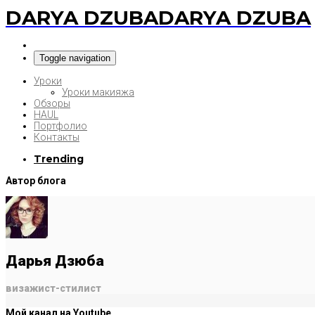
DARYA DZUBA
DARYA DZUBA
Toggle navigation
Уроки
Уроки макияжа
Обзоры
HAUL
Портфолио
Контакты
Trending
Автор блога
Дарья Дзюба
визажист-стилист
Мой канал на Youtube