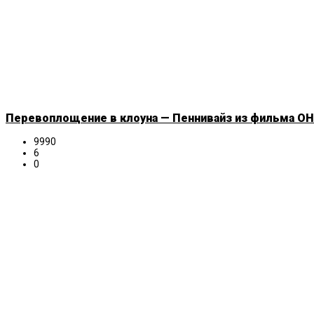
Перевоплощение в клоуна — Пеннивайз из фильма ОНО
9990
6
0