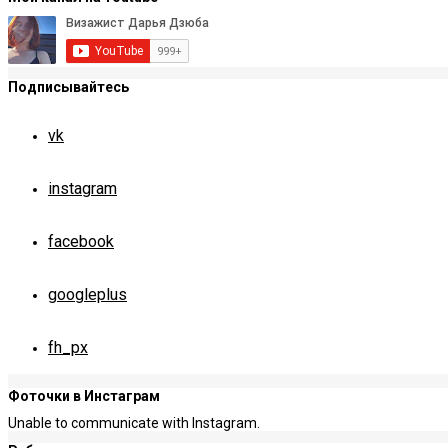
Подписывайтесь
vk
instagram
facebook
googleplus
fh_px
Фоточки в Инстаграм
Unable to communicate with Instagram.