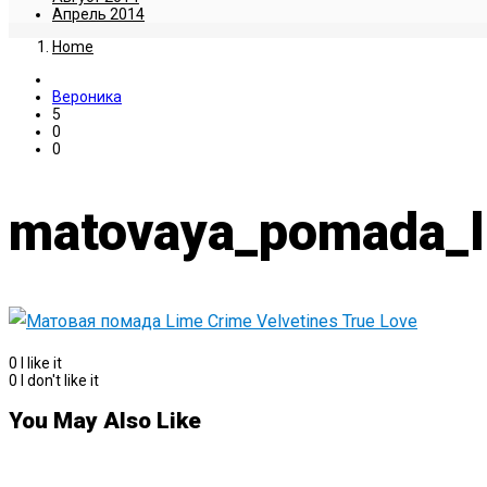
Апрель 2014
Home
Вероника
5
0
0
matovaya_pomada_li
0
I like it
0
I don't like it
You May Also Like