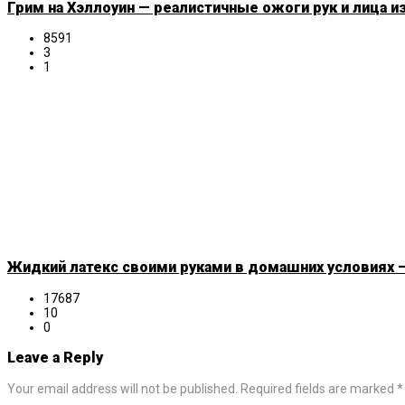
Грим на Хэллоуин — реалистичные ожоги рук и лица и
8591
3
1
Жидкий латекс своими руками в домашних условиях —
17687
10
0
Leave a Reply
Your email address will not be published. Required fields are marked *