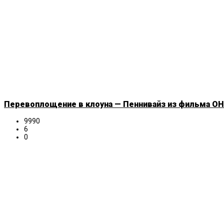
Перевоплощение в клоуна — Пеннивайз из фильма ОНО
9990
6
0