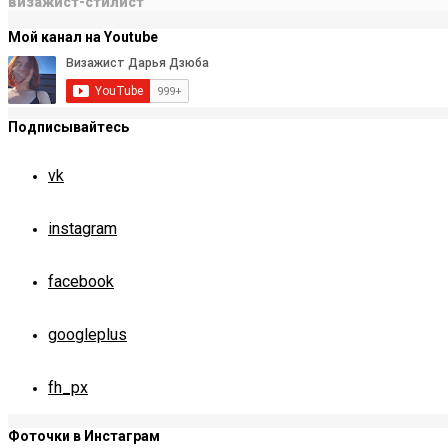
визажист-стилист
Мой канал на Youtube
Подписывайтесь
vk
instagram
facebook
googleplus
fh_px
Фоточки в Инстаграм