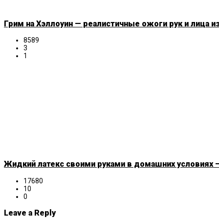
Грим на Хэллоуин — реалистичные ожоги рук и лица и
8589
3
1
Жидкий латекс своими руками в домашних условиях —
17680
10
0
Leave a Reply