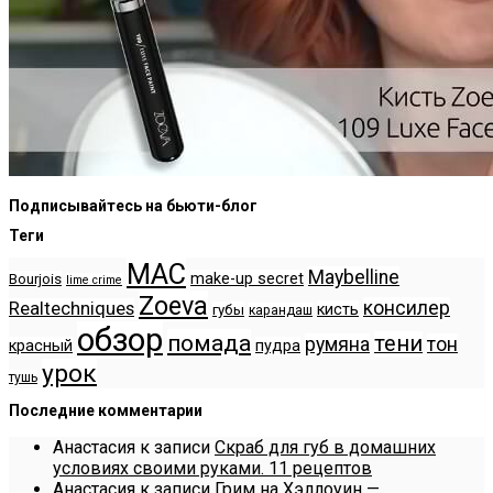
Подписывайтесь на бьюти-блог
Теги
MAC
Maybelline
make-up secret
Bourjois
lime crime
Zoeva
консилер
Realtechniques
кисть
губы
карандаш
обзор
помада
тени
румяна
тон
красный
пудра
урок
тушь
Последние комментарии
Анастасия
к записи
Скраб для губ в домашних
условиях своими руками. 11 рецептов
Анастасия
к записи
Грим на Хэллоуин —