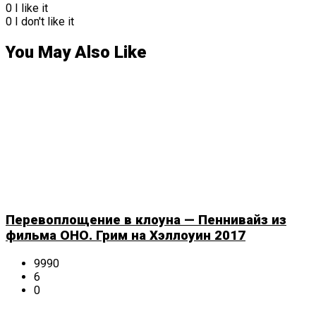
0
I like it
0
I don't like it
You May Also Like
Перевоплощение в клоуна — Пеннивайз из
фильма ОНО. Грим на Хэллоуин 2017
9990
6
0