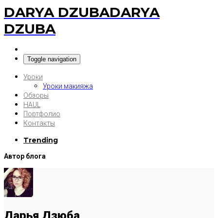
DARYA DZUBA
DARYA
DZUBA
Toggle navigation
Уроки
Уроки макияжа
Обзоры
HAUL
Портфолио
Контакты
Trending
Автор блога
Дарья Дзюба