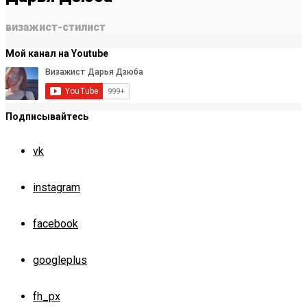
визажист-стилист
Мой канал на Youtube
Подписывайтесь
vk
instagram
facebook
googleplus
fh_px