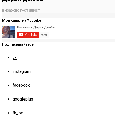
визажист-стилист
Мой канал на Youtube
Подписывайтесь
vk
instagram
facebook
googleplus
fh_px