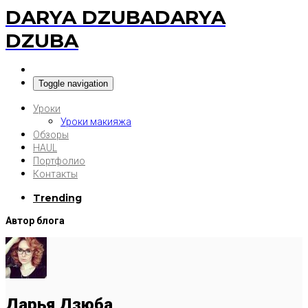
DARYA DZUBA
DARYA
DZUBA
Toggle navigation
Уроки
Уроки макияжа
Обзоры
HAUL
Портфолио
Контакты
Trending
Автор блога
Дарья Дзюба