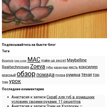
Подписывайтесь на бьюти-блог
Теги
MAC
Maybelline
make-up secret
Bourjois
lime crime
Zoeva
консилер
Realtechniques
кисть
губы
карандаш
обзор
помада
тени
румяна
тон
красный
пудра
урок
тушь
Последние комментарии
Анастасия
к записи
Скраб для губ в домашних
условиях своими руками. 11 рецептов
Анастасия
к записи
Грим на Хэллоуин —