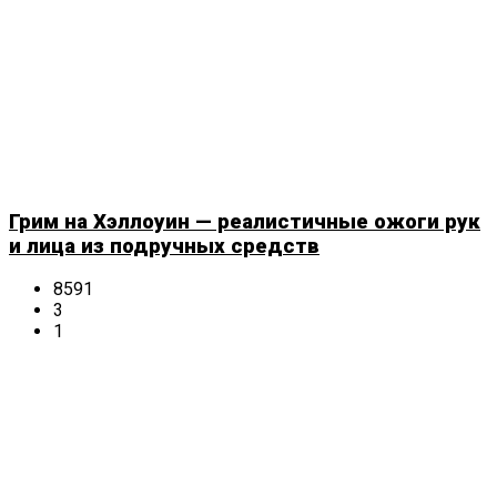
Грим на Хэллоуин — реалистичные ожоги рук
и лица из подручных средств
8591
3
1