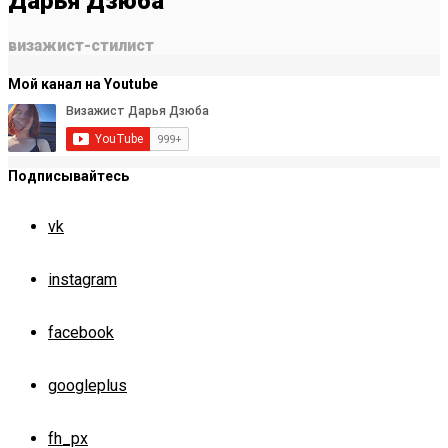
Дарья Дзюба
визажист-стилист
Мой канал на Youtube
Подписывайтесь
vk
instagram
facebook
googleplus
fh_px