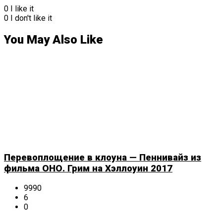
0
I like it
0
I don't like it
You May Also Like
Перевоплощение в клоуна — Пеннивайз из
фильма ОНО. Грим на Хэллоуин 2017
9990
6
0