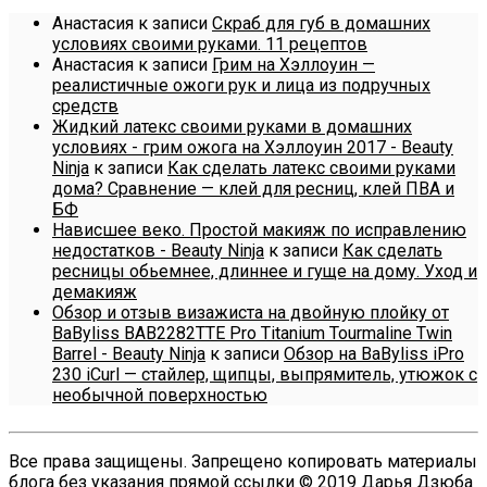
Анастасия
к записи
Скраб для губ в домашних
условиях своими руками. 11 рецептов
Анастасия
к записи
Грим на Хэллоуин —
реалистичные ожоги рук и лица из подручных
средств
Жидкий латекс своими руками в домашних
условиях - грим ожога на Хэллоуин 2017 - Beauty
Ninja
к записи
Как сделать латекс своими руками
дома? Сравнение — клей для ресниц, клей ПВА и
БФ
Нависшее веко. Простой макияж по исправлению
недостатков - Beauty Ninja
к записи
Как сделать
ресницы обьемнее, длиннее и гуще на дому. Уход и
демакияж
Обзор и отзыв визажиста на двойную плойку от
BaByliss BAB2282TTE Pro Titanium Tourmaline Twin
Barrel - Beauty Ninja
к записи
Обзор на BaByliss iPro
230 iCurl — стайлер, щипцы, выпрямитель, утюжок с
необычной поверхностью
Все права защищены. Запрещено копировать материалы
блога без указания прямой ссылки © 2019 Дарья Дзюба