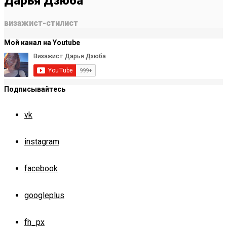
Дарья Дзюба
визажист-стилист
Мой канал на Youtube
Подписывайтесь
vk
instagram
facebook
googleplus
fh_px