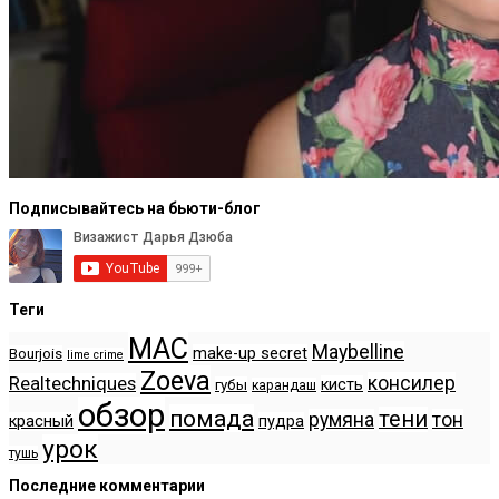
Подписывайтесь на бьюти-блог
Теги
MAC
Maybelline
make-up secret
Bourjois
lime crime
Zoeva
консилер
Realtechniques
кисть
губы
карандаш
обзор
помада
тени
румяна
тон
красный
пудра
урок
тушь
Последние комментарии