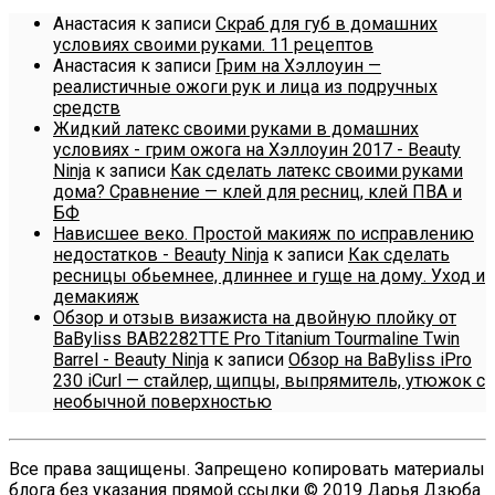
Анастасия
к записи
Скраб для губ в домашних
условиях своими руками. 11 рецептов
Анастасия
к записи
Грим на Хэллоуин —
реалистичные ожоги рук и лица из подручных
средств
Жидкий латекс своими руками в домашних
условиях - грим ожога на Хэллоуин 2017 - Beauty
Ninja
к записи
Как сделать латекс своими руками
дома? Сравнение — клей для ресниц, клей ПВА и
БФ
Нависшее веко. Простой макияж по исправлению
недостатков - Beauty Ninja
к записи
Как сделать
ресницы обьемнее, длиннее и гуще на дому. Уход и
демакияж
Обзор и отзыв визажиста на двойную плойку от
BaByliss BAB2282TTE Pro Titanium Tourmaline Twin
Barrel - Beauty Ninja
к записи
Обзор на BaByliss iPro
230 iCurl — стайлер, щипцы, выпрямитель, утюжок с
необычной поверхностью
Все права защищены. Запрещено копировать материалы
блога без указания прямой ссылки © 2019 Дарья Дзюба