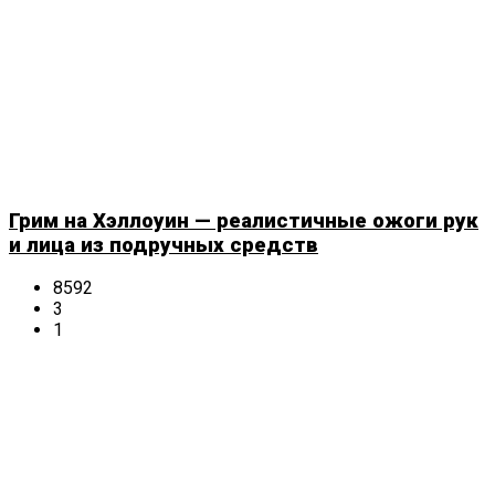
Грим на Хэллоуин — реалистичные ожоги рук
и лица из подручных средств
8592
3
1