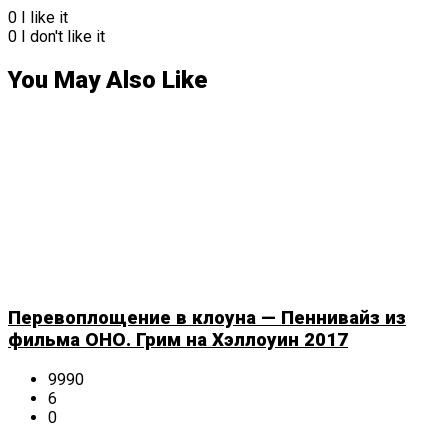
0
I like it
0
I don't like it
You May Also Like
Перевоплощение в клоуна — Пеннивайз из
фильма ОНО. Грим на Хэллоуин 2017
9990
6
0