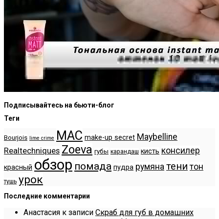
Подписывайтесь на бьюти-блог
Теги
MAC
Maybelline
make-up secret
Bourjois
lime crime
Zoeva
консилер
Realtechniques
кисть
губы
карандаш
обзор
помада
тени
румяна
тон
красный
пудра
урок
тушь
Последние комментарии
Анастасия
к записи
Скраб для губ в домашних