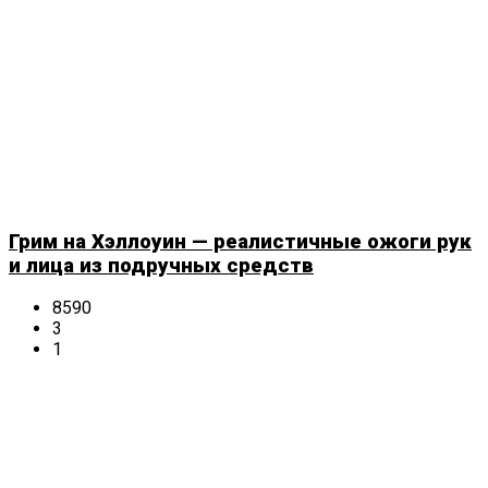
Грим на Хэллоуин — реалистичные ожоги рук
и лица из подручных средств
8590
3
1