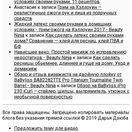
условиях своими руками. 11 рецептов
Анастасия
к записи
Грим на Хэллоуин —
реалистичные ожоги рук и лица из подручных
средств
Жидкий латекс своими руками в домашних
условиях - грим ожога на Хэллоуин 2017 - Beauty
Ninja
к записи
Как сделать латекс своими руками
дома? Сравнение — клей для ресниц, клей ПВА и
БФ
Нависшее веко. Простой макияж по исправлению
недостатков - Beauty Ninja
к записи
Как сделать
ресницы обьемнее, длиннее и гуще на дому. Уход и
демакияж
Обзор и отзыв визажиста на двойную плойку от
BaByliss BAB2282TTE Pro Titanium Tourmaline Twin
Barrel - Beauty Ninja
к записи
Обзор на BaByliss iPro
230 iCurl — стайлер, щипцы, выпрямитель, утюжок с
необычной поверхностью
Все права защищены. Запрещено копировать материалы
блога без указания прямой ссылки © 2019 Дарья Дзюба
Предложить тему для видео