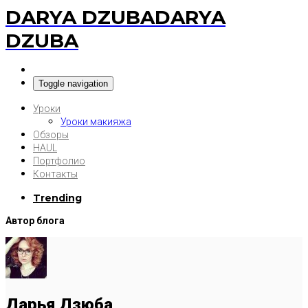
DARYA DZUBA
DARYA
DZUBA
Toggle navigation
Уроки
Уроки макияжа
Обзоры
HAUL
Портфолио
Контакты
Trending
Автор блога
Дарья Дзюба