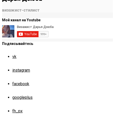
визажист-стилист
Мой канал на Youtube
Подписывайтесь
vk
instagram
facebook
googleplus
fh_px