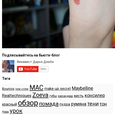
Подписывайтесь на бьюти-блог
Теги
MAC
Maybelline
make-up secret
Bourjois
lime crime
Zoeva
консилер
Realtechniques
кисть
губы
карандаш
обзор
помада
тени
румяна
тон
красный
пудра
урок
тушь