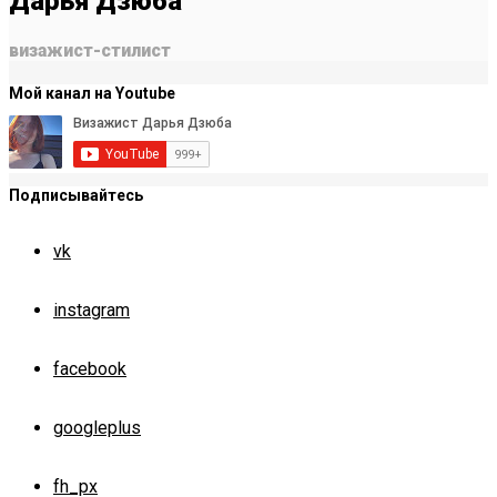
Дарья Дзюба
визажист-стилист
Мой канал на Youtube
Подписывайтесь
vk
instagram
facebook
googleplus
fh_px