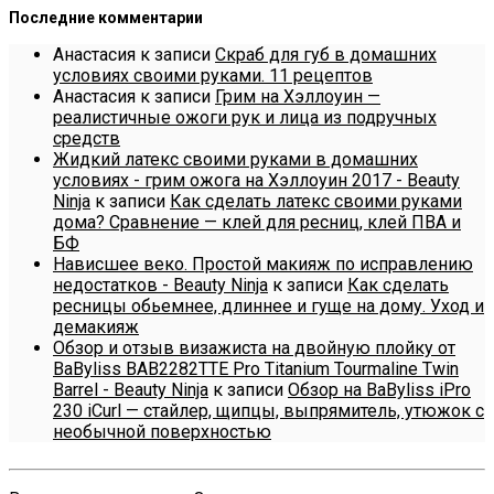
Последние комментарии
Анастасия
к записи
Скраб для губ в домашних
условиях своими руками. 11 рецептов
Анастасия
к записи
Грим на Хэллоуин —
реалистичные ожоги рук и лица из подручных
средств
Жидкий латекс своими руками в домашних
условиях - грим ожога на Хэллоуин 2017 - Beauty
Ninja
к записи
Как сделать латекс своими руками
дома? Сравнение — клей для ресниц, клей ПВА и
БФ
Нависшее веко. Простой макияж по исправлению
недостатков - Beauty Ninja
к записи
Как сделать
ресницы обьемнее, длиннее и гуще на дому. Уход и
демакияж
Обзор и отзыв визажиста на двойную плойку от
BaByliss BAB2282TTE Pro Titanium Tourmaline Twin
Barrel - Beauty Ninja
к записи
Обзор на BaByliss iPro
230 iCurl — стайлер, щипцы, выпрямитель, утюжок с
необычной поверхностью