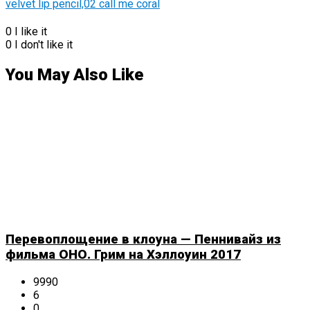
0
I like it
0
I don't like it
You May Also Like
Перевоплощение в клоуна — Пеннивайз из
фильма ОНО. Грим на Хэллоуин 2017
9990
6
0