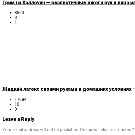
Грим на Хэллоуин — реалистичные ожоги рук и лица и
8590
3
1
Жидкий латекс своими руками в домашних условиях —
17684
10
0
Leave a Reply
Your email address will not be published. Required fields are marked *