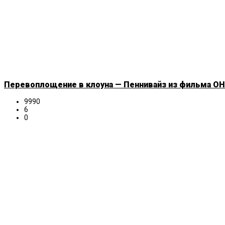
Перевоплощение в клоуна — Пеннивайз из фильма ОНО
9990
6
0