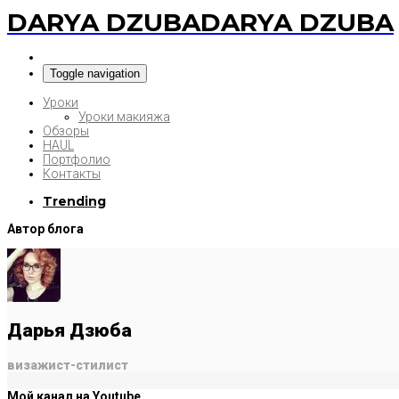
DARYA DZUBA
DARYA DZUBA
Toggle navigation
Уроки
Уроки макияжа
Обзоры
HAUL
Портфолио
Контакты
Trending
Автор блога
Дарья Дзюба
визажист-стилист
Мой канал на Youtube