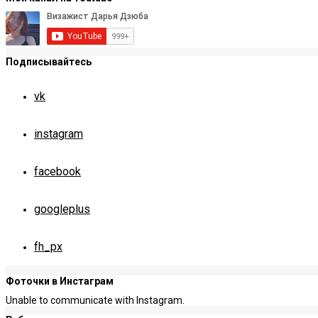
Подписывайтесь
vk
instagram
facebook
googleplus
fh_px
Фоточки в Инстаграм
Unable to communicate with Instagram.