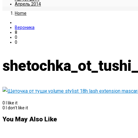
Апрель 2014
Home
Вероника
8
0
0
shetochka_ot_tushi
0
I like it
0
I don't like it
You May Also Like