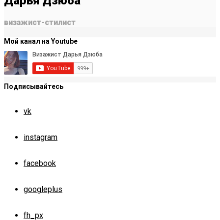
Дарья Дзюба
визажист-стилист
Мой канал на Youtube
Подписывайтесь
vk
instagram
facebook
googleplus
fh_px