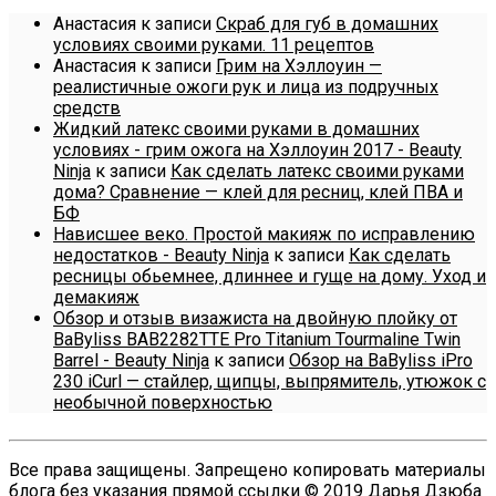
Анастасия
к записи
Скраб для губ в домашних
условиях своими руками. 11 рецептов
Анастасия
к записи
Грим на Хэллоуин —
реалистичные ожоги рук и лица из подручных
средств
Жидкий латекс своими руками в домашних
условиях - грим ожога на Хэллоуин 2017 - Beauty
Ninja
к записи
Как сделать латекс своими руками
дома? Сравнение — клей для ресниц, клей ПВА и
БФ
Нависшее веко. Простой макияж по исправлению
недостатков - Beauty Ninja
к записи
Как сделать
ресницы обьемнее, длиннее и гуще на дому. Уход и
демакияж
Обзор и отзыв визажиста на двойную плойку от
BaByliss BAB2282TTE Pro Titanium Tourmaline Twin
Barrel - Beauty Ninja
к записи
Обзор на BaByliss iPro
230 iCurl — стайлер, щипцы, выпрямитель, утюжок с
необычной поверхностью
Все права защищены. Запрещено копировать материалы
блога без указания прямой ссылки © 2019 Дарья Дзюба