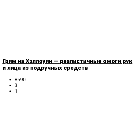
Грим на Хэллоуин — реалистичные ожоги рук
и лица из подручных средств
8590
3
1