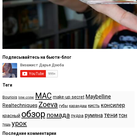
Подписывайтесь на бьюти-блог
Теги
MAC
Maybelline
make-up secret
Bourjois
lime crime
Zoeva
консилер
Realtechniques
кисть
губы
карандаш
обзор
помада
тени
румяна
тон
красный
пудра
урок
тушь
Последние комментарии