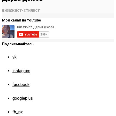
визажист-стилист
Мой канал на Youtube
Подписывайтесь
vk
instagram
facebook
googleplus
fh_px