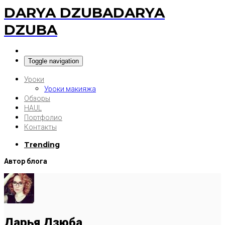
DARYA DZUBA
DARYA
DZUBA
Toggle navigation
Уроки
Уроки макияжа
Обзоры
HAUL
Портфолио
Контакты
Trending
Автор блога
Дарья Дзюба