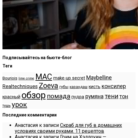
Подписывайтесь на бьюти-блог
Теги
MAC
Maybelline
make-up secret
Bourjois
lime crime
Zoeva
консилер
Realtechniques
кисть
губы
карандаш
обзор
помада
тени
румяна
тон
красный
пудра
урок
тушь
Последние комментарии
Анастасия
к записи
Скраб для губ в домашних
условиях своими руками. 11 рецептов
Анастасия
к записи
Грим на Хэллоуин —