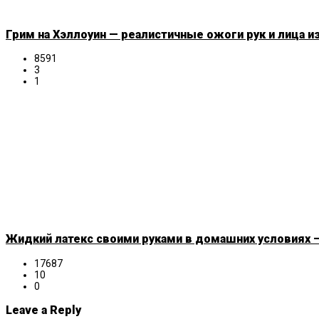
Грим на Хэллоуин — реалистичные ожоги рук и лица и
8591
3
1
Жидкий латекс своими руками в домашних условиях —
17687
10
0
Leave a Reply