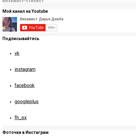
визажист-стилист
Мой канал на Youtube
Подписывайтесь
vk
instagram
facebook
googleplus
fh_px
Фоточки в Инстаграм