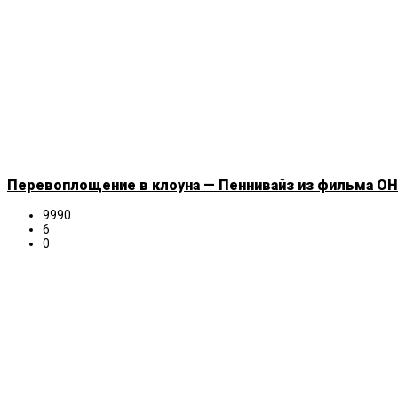
Перевоплощение в клоуна — Пеннивайз из фильма ОНО
9990
6
0