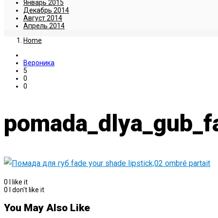
Январь 2015
Декабрь 2014
Август 2014
Апрель 2014
Home
Вероника
5
0
0
pomada_dlya_gub_fa
0
I like it
0
I don't like it
You May Also Like