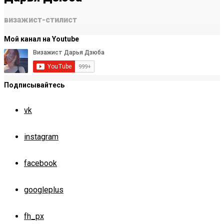
визажист-стилист
Мой канал на Youtube
Подписывайтесь
vk
instagram
facebook
googleplus
fh_px