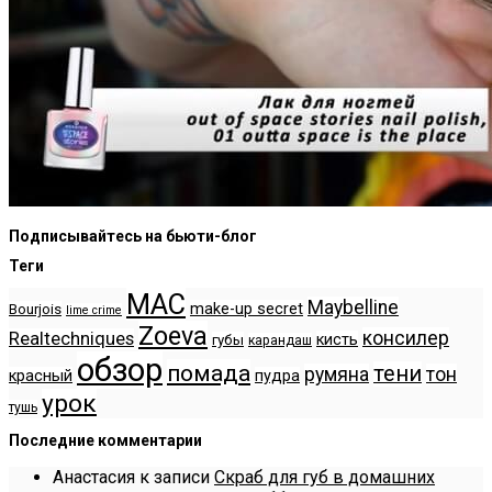
Подписывайтесь на бьюти-блог
Теги
MAC
Maybelline
make-up secret
Bourjois
lime crime
Zoeva
консилер
Realtechniques
кисть
губы
карандаш
обзор
помада
тени
румяна
тон
красный
пудра
урок
тушь
Последние комментарии
Анастасия
к записи
Скраб для губ в домашних