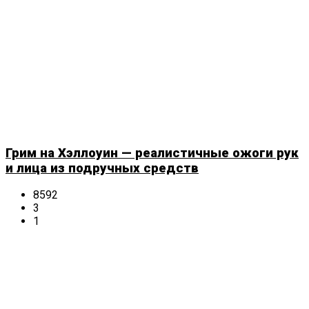
Грим на Хэллоуин — реалистичные ожоги рук
и лица из подручных средств
8592
3
1