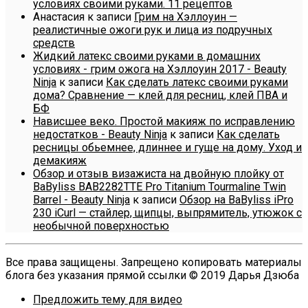
условиях своими руками. 11 рецептов
Анастасия
к записи
Грим на Хэллоуин —
реалистичные ожоги рук и лица из подручных
средств
Жидкий латекс своими руками в домашних
условиях - грим ожога на Хэллоуин 2017 - Beauty
Ninja
к записи
Как сделать латекс своими руками
дома? Сравнение — клей для ресниц, клей ПВА и
БФ
Нависшее веко. Простой макияж по исправлению
недостатков - Beauty Ninja
к записи
Как сделать
ресницы обьемнее, длиннее и гуще на дому. Уход и
демакияж
Обзор и отзыв визажиста на двойную плойку от
BaByliss BAB2282TTE Pro Titanium Tourmaline Twin
Barrel - Beauty Ninja
к записи
Обзор на BaByliss iPro
230 iCurl — стайлер, щипцы, выпрямитель, утюжок с
необычной поверхностью
Все права защищены. Запрещено копировать материалы
блога без указания прямой ссылки © 2019 Дарья Дзюба
Предложить тему для видео