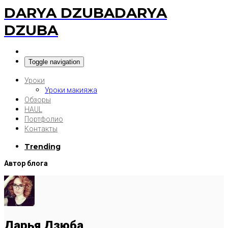
DARYA DZUBA
DARYA
DZUBA
Toggle navigation
Уроки
Уроки макияжа
Обзоры
HAUL
Портфолио
Контакты
Trending
Автор блога
Дарья Дзюба