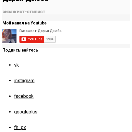
визажист-стилист
Мой канал на Youtube
Подписывайтесь
vk
instagram
facebook
googleplus
fh_px