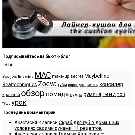
Подписывайтесь на бьюти-блог
Теги
MAC
Maybelline
make-up secret
Bourjois
lime crime
Zoeva
консилер
Realtechniques
кисть
губы
карандаш
обзор
помада
тени
румяна
тон
красный
пудра
урок
тушь
Последние комментарии
Анастасия
к записи
Скраб для губ в домашних
условиях своими руками. 11 рецептов
Анастасия
к записи
Грим на Хэллоуин —