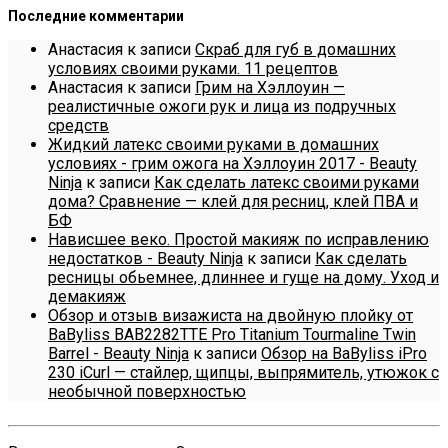
Последние комментарии
Анастасия
к записи
Скраб для губ в домашних
условиях своими руками. 11 рецептов
Анастасия
к записи
Грим на Хэллоуин —
реалистичные ожоги рук и лица из подручных
средств
Жидкий латекс своими руками в домашних
условиях - грим ожога на Хэллоуин 2017 - Beauty
Ninja
к записи
Как сделать латекс своими руками
дома? Сравнение — клей для ресниц, клей ПВА и
БФ
Нависшее веко. Простой макияж по исправлению
недостатков - Beauty Ninja
к записи
Как сделать
ресницы обьемнее, длиннее и гуще на дому. Уход и
демакияж
Обзор и отзыв визажиста на двойную плойку от
BaByliss BAB2282TTE Pro Titanium Tourmaline Twin
Barrel - Beauty Ninja
к записи
Обзор на BaByliss iPro
230 iCurl — стайлер, щипцы, выпрямитель, утюжок с
необычной поверхностью