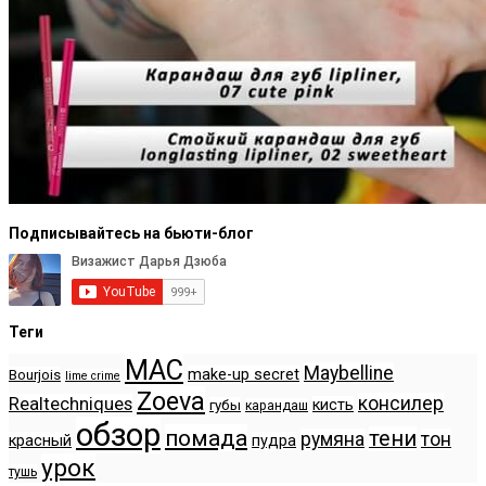
Подписывайтесь на бьюти-блог
Теги
MAC
Maybelline
make-up secret
Bourjois
lime crime
Zoeva
консилер
Realtechniques
кисть
губы
карандаш
обзор
помада
тени
румяна
тон
красный
пудра
урок
тушь