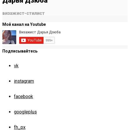
Дарья Дзюба
визажист-стилист
Мой канал на Youtube
Подписывайтесь
vk
instagram
facebook
googleplus
fh_px