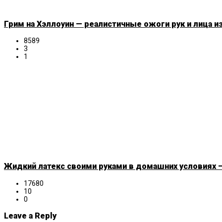
Грим на Хэллоуин — реалистичные ожоги рук и лица и
8589
3
1
Жидкий латекс своими руками в домашних условиях —
17680
10
0
Leave a Reply