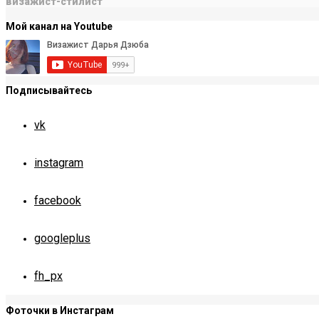
визажист-стилист
Мой канал на Youtube
Подписывайтесь
vk
instagram
facebook
googleplus
fh_px
Фоточки в Инстаграм