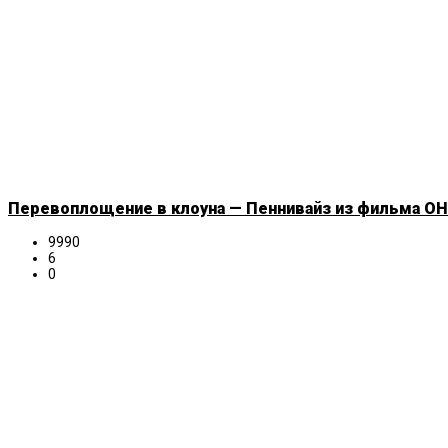
Перевоплощение в клоуна — Пеннивайз из фильма ОНО
9990
6
0