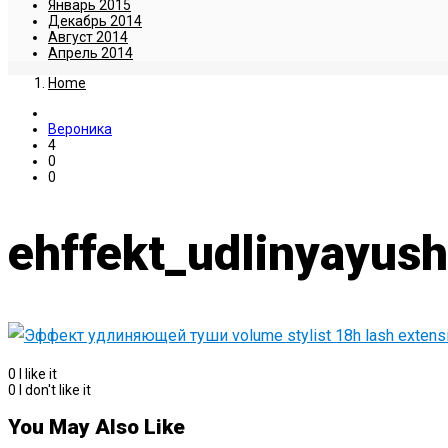
Январь 2015
Декабрь 2014
Август 2014
Апрель 2014
Home
Вероника
4
0
0
ehffekt_udlinyayus
0
I like it
0
I don't like it
You May Also Like