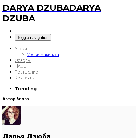
DARYA DZUBA
DARYA
DZUBA
Toggle navigation
Уроки
Уроки макияжа
Обзоры
HAUL
Портфолио
Контакты
Trending
Автор блога
Дарья Дзюба