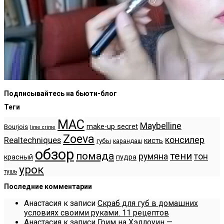
Подписывайтесь на бьюти-блог
Теги
MAC
Maybelline
make-up secret
Bourjois
lime crime
Zoeva
консилер
Realtechniques
кисть
губы
карандаш
обзор
помада
тени
румяна
тон
красный
пудра
урок
тушь
Последние комментарии
Анастасия
к записи
Скраб для губ в домашних
условиях своими руками. 11 рецептов
Анастасия
к записи
Грим на Хэллоуин —