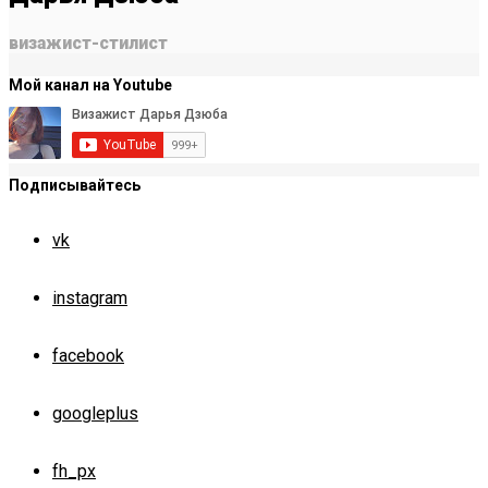
визажист-стилист
Мой канал на Youtube
Подписывайтесь
vk
instagram
facebook
googleplus
fh_px