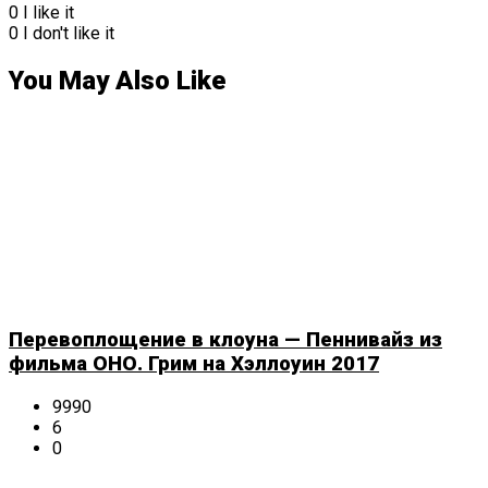
0
I like it
0
I don't like it
You May Also Like
Перевоплощение в клоуна — Пеннивайз из
фильма ОНО. Грим на Хэллоуин 2017
9990
6
0