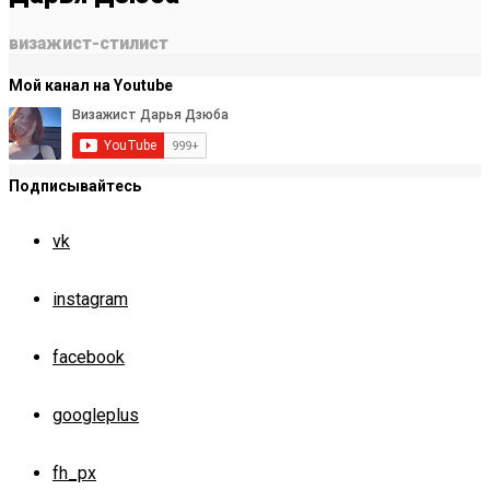
визажист-стилист
Мой канал на Youtube
Подписывайтесь
vk
instagram
facebook
googleplus
fh_px