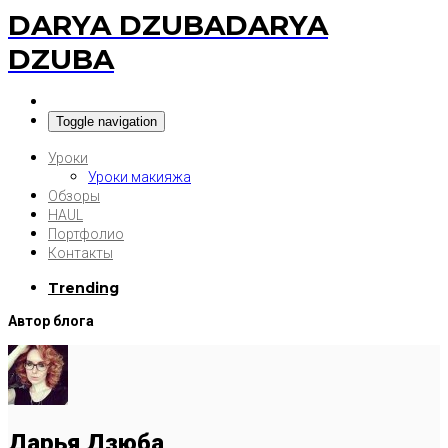
DARYA DZUBA
DARYA
DZUBA
Toggle navigation
Уроки
Уроки макияжа
Обзоры
HAUL
Портфолио
Контакты
Trending
Автор блога
Дарья Дзюба