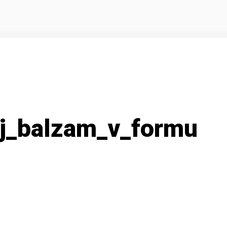
ij_balzam_v_formu