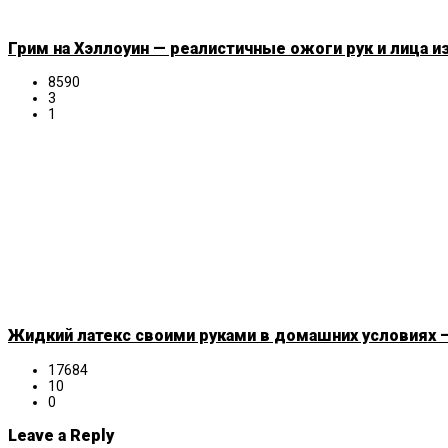
Грим на Хэллоуин — реалистичные ожоги рук и лица и
8590
3
1
Жидкий латекс своими руками в домашних условиях —
17684
10
0
Leave a Reply