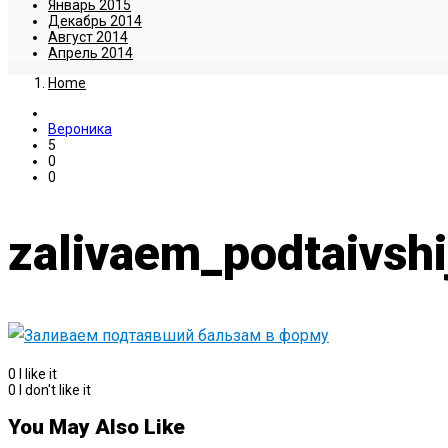
Январь 2015
Декабрь 2014
Август 2014
Апрель 2014
Home
Вероника
5
0
0
zalivaem_podtaivsh
0
I like it
0
I don't like it
You May Also Like