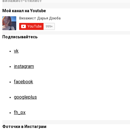
визажист-стилист
Мой канал на Youtube
Подписывайтесь
vk
instagram
facebook
googleplus
fh_px
Фоточки в Инстаграм