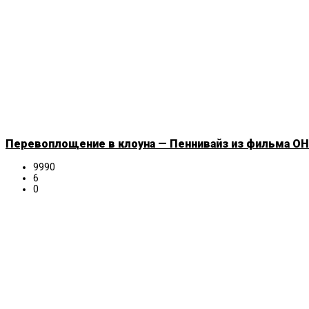
Перевоплощение в клоуна — Пеннивайз из фильма ОНО
9990
6
0