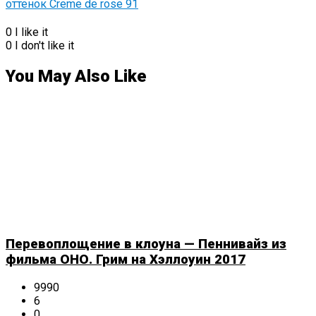
0
I like it
0
I don't like it
You May Also Like
Перевоплощение в клоуна — Пеннивайз из
фильма ОНО. Грим на Хэллоуин 2017
9990
6
0