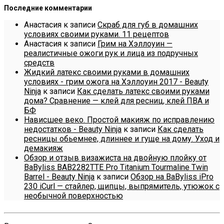
Последние комментарии
Анастасия
к записи
Скраб для губ в домашних
условиях своими руками. 11 рецептов
Анастасия
к записи
Грим на Хэллоуин —
реалистичные ожоги рук и лица из подручных
средств
Жидкий латекс своими руками в домашних
условиях - грим ожога на Хэллоуин 2017 - Beauty
Ninja
к записи
Как сделать латекс своими руками
дома? Сравнение — клей для ресниц, клей ПВА и
БФ
Нависшее веко. Простой макияж по исправлению
недостатков - Beauty Ninja
к записи
Как сделать
ресницы обьемнее, длиннее и гуще на дому. Уход и
демакияж
Обзор и отзыв визажиста на двойную плойку от
BaByliss BAB2282TTE Pro Titanium Tourmaline Twin
Barrel - Beauty Ninja
к записи
Обзор на BaByliss iPro
230 iCurl — стайлер, щипцы, выпрямитель, утюжок с
необычной поверхностью