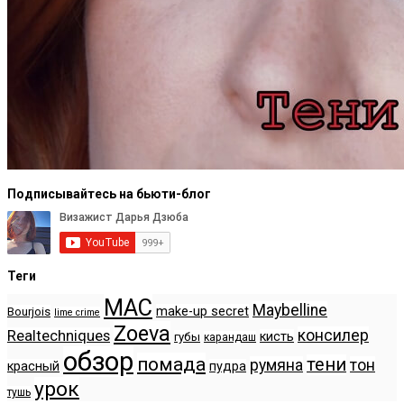
Подписывайтесь на бьюти-блог
Теги
MAC
Maybelline
make-up secret
Bourjois
lime crime
Zoeva
консилер
Realtechniques
кисть
губы
карандаш
обзор
помада
тени
румяна
тон
красный
пудра
урок
тушь