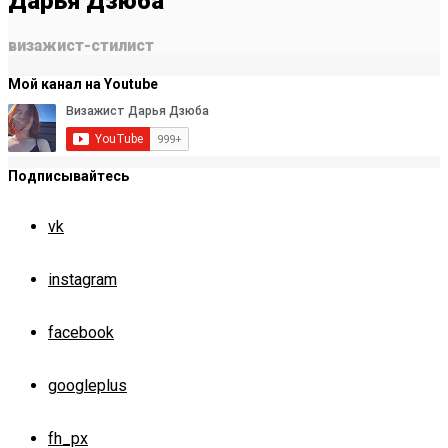
Дарья Дзюба
визажист-стилист
Мой канал на Youtube
Подписывайтесь
vk
instagram
facebook
googleplus
fh_px