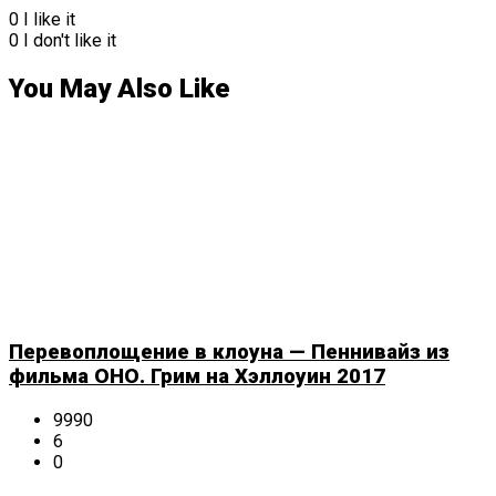
0
I like it
0
I don't like it
You May Also Like
Перевоплощение в клоуна — Пеннивайз из
фильма ОНО. Грим на Хэллоуин 2017
9990
6
0