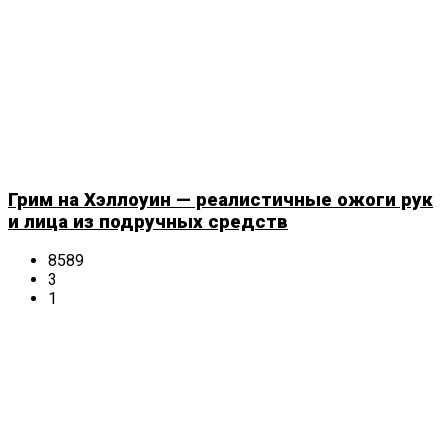
Грим на Хэллоуин — реалистичные ожоги рук
и лица из подручных средств
8589
3
1