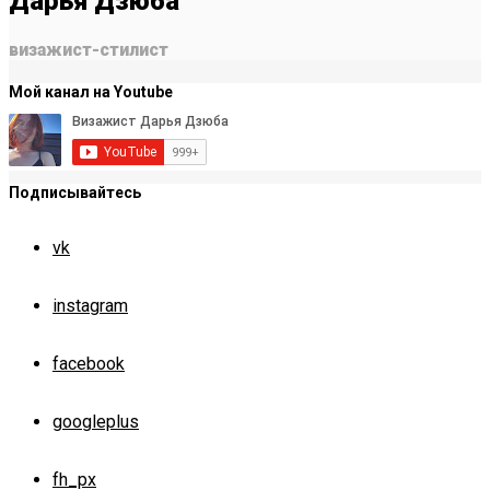
Дарья Дзюба
визажист-стилист
Мой канал на Youtube
Подписывайтесь
vk
instagram
facebook
googleplus
fh_px