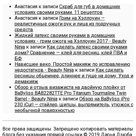
Анастасия
к записи
Скраб для губ в домашних
условиях своими руками. 11 рецептов
Анастасия
к записи
Грим на Хэллоуин —
реалистичные ожоги рук и лица из подручных
средств
Жидкий латекс своими руками в домашних
условиях - грим ожога на Хэллоуин 2017 - Beauty
Ninja
к записи
Как сделать латекс своими руками
дома? Сравнение — клей для ресниц, клей ПВА и
БФ
Нависшее веко. Простой макияж по исправлению
недостатков - Beauty Ninja
к записи
Как сделать
ресницы обьемнее, длиннее и гуще на дому. Уход и
демакияж
Обзор и отзыв визажиста на двойную плойку от
BaByliss BAB2282TTE Pro Titanium Tourmaline Twin
Barrel - Beauty Ninja
к записи
Обзор на BaByliss iPro
230 iCurl — стайлер, щипцы, выпрямитель, утюжок с
необычной поверхностью
Все права защищены. Запрещено копировать материалы
блога без указания прямой ссылки © 2019 Дарья Дзюба