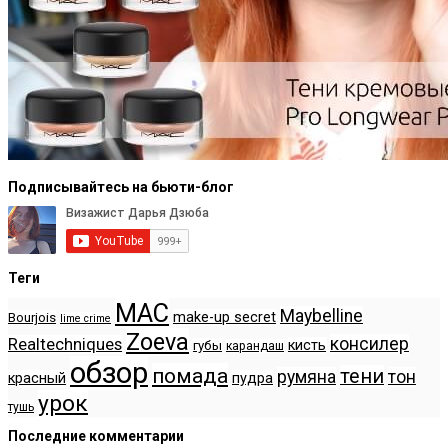
Подписывайтесь на бьюти-блог
Теги
MAC
Maybelline
make-up secret
Bourjois
lime crime
Zoeva
консилер
Realtechniques
кисть
губы
карандаш
обзор
помада
тени
румяна
тон
красный
пудра
урок
тушь
Последние комментарии