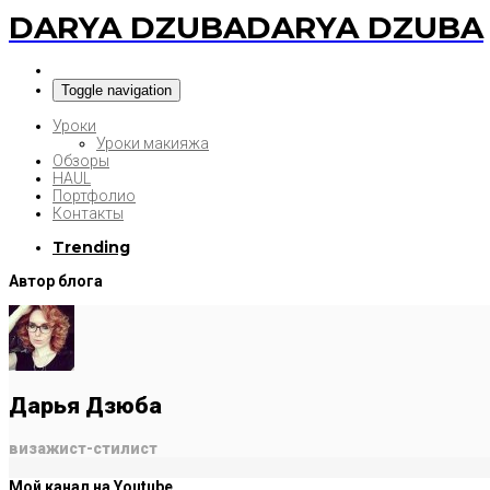
DARYA DZUBA
DARYA DZUBA
Toggle navigation
Уроки
Уроки макияжа
Обзоры
HAUL
Портфолио
Контакты
Trending
Автор блога
Дарья Дзюба
визажист-стилист
Мой канал на Youtube