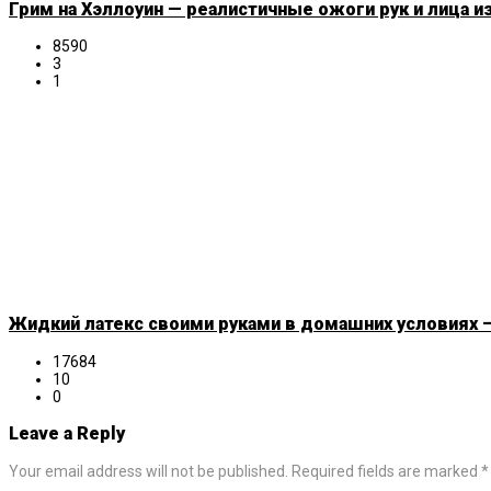
Грим на Хэллоуин — реалистичные ожоги рук и лица и
8590
3
1
Жидкий латекс своими руками в домашних условиях —
17684
10
0
Leave a Reply
Your email address will not be published. Required fields are marked *