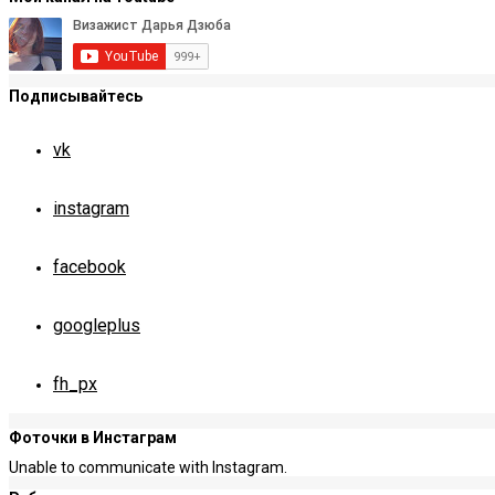
Подписывайтесь
vk
instagram
facebook
googleplus
fh_px
Фоточки в Инстаграм
Unable to communicate with Instagram.