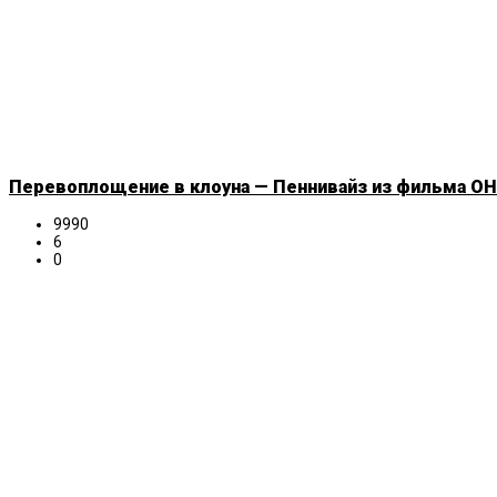
Перевоплощение в клоуна — Пеннивайз из фильма ОНО
9990
6
0