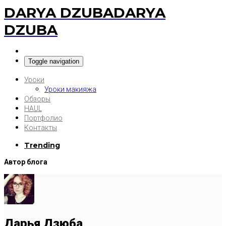
DARYA DZUBA
DARYA
DZUBA
Toggle navigation
Уроки
Уроки макияжа
Обзоры
HAUL
Портфолио
Контакты
Trending
Автор блога
Дарья Дзюба