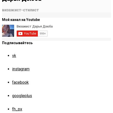
визажист-стилист
Мой канал на Youtube
Подписывайтесь
vk
instagram
facebook
googleplus
fh_px