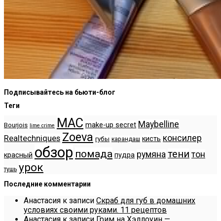
Подписывайтесь на бьюти-блог
Теги
MAC
Maybelline
make-up secret
Bourjois
lime crime
Zoeva
консилер
Realtechniques
кисть
губы
карандаш
обзор
помада
тени
румяна
тон
красный
пудра
урок
тушь
Последние комментарии
Анастасия
к записи
Скраб для губ в домашних
условиях своими руками. 11 рецептов
Анастасия
к записи
Грим на Хэллоуин —