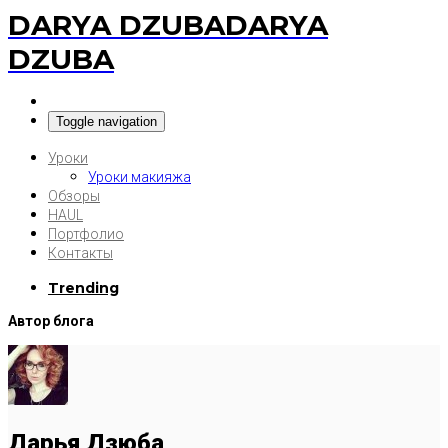
DARYA DZUBA
DARYA
DZUBA
Toggle navigation
Уроки
Уроки макияжа
Обзоры
HAUL
Портфолио
Контакты
Trending
Автор блога
Дарья Дзюба