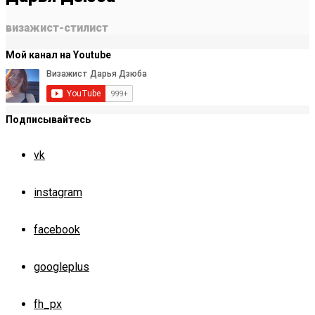
визажист-стилист
Мой канал на Youtube
Подписывайтесь
vk
instagram
facebook
googleplus
fh_px