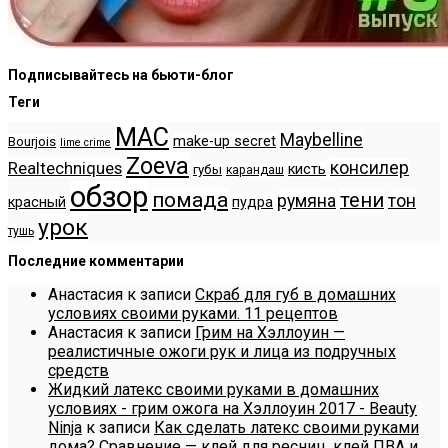
Подписывайтесь на бьюти-блог
Теги
MAC
Maybelline
make-up secret
Bourjois
lime crime
Zoeva
консилер
Realtechniques
кисть
губы
карандаш
обзор
помада
тени
румяна
тон
красный
пудра
урок
тушь
Последние комментарии
Анастасия
к записи
Скраб для губ в домашних
условиях своими руками. 11 рецептов
Анастасия
к записи
Грим на Хэллоуин —
реалистичные ожоги рук и лица из подручных
средств
Жидкий латекс своими руками в домашних
условиях - грим ожога на Хэллоуин 2017 - Beauty
Ninja
к записи
Как сделать латекс своими руками
дома? Сравнение — клей для ресниц, клей ПВА и