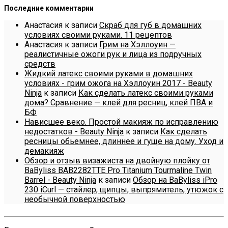
Последние комментарии
Анастасия
к записи
Скраб для губ в домашних
условиях своими руками. 11 рецептов
Анастасия
к записи
Грим на Хэллоуин —
реалистичные ожоги рук и лица из подручных
средств
Жидкий латекс своими руками в домашних
условиях - грим ожога на Хэллоуин 2017 - Beauty
Ninja
к записи
Как сделать латекс своими руками
дома? Сравнение — клей для ресниц, клей ПВА и
БФ
Нависшее веко. Простой макияж по исправлению
недостатков - Beauty Ninja
к записи
Как сделать
ресницы обьемнее, длиннее и гуще на дому. Уход и
демакияж
Обзор и отзыв визажиста на двойную плойку от
BaByliss BAB2282TTE Pro Titanium Tourmaline Twin
Barrel - Beauty Ninja
к записи
Обзор на BaByliss iPro
230 iCurl — стайлер, щипцы, выпрямитель, утюжок с
необычной поверхностью