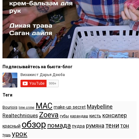
Подписывайтесь на бьюти-блог
Теги
MAC
Maybelline
make-up secret
Bourjois
lime crime
Zoeva
консилер
Realtechniques
кисть
губы
карандаш
обзор
помада
тени
румяна
тон
красный
пудра
урок
тушь