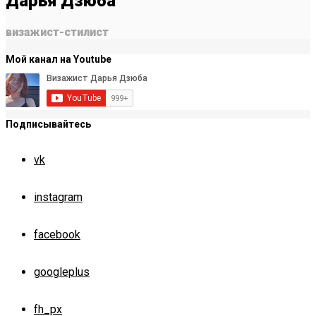
Дарья Дзюба
визажист-стилист
Мой канал на Youtube
Подписывайтесь
vk
instagram
facebook
googleplus
fh_px