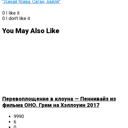
0
I like it
0
I don't like it
You May Also Like
Перевоплощение в клоуна — Пеннивайз из
фильма ОНО. Грим на Хэллоуин 2017
9990
6
0