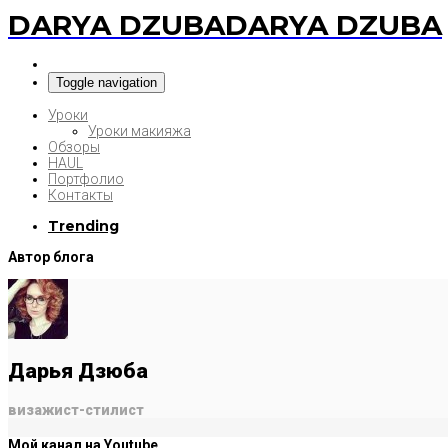
DARYA DZUBA
DARYA DZUBA
Toggle navigation
Уроки
Уроки макияжа
Обзоры
HAUL
Портфолио
Контакты
Trending
Автор блога
Дарья Дзюба
визажист-стилист
Мой канал на Youtube