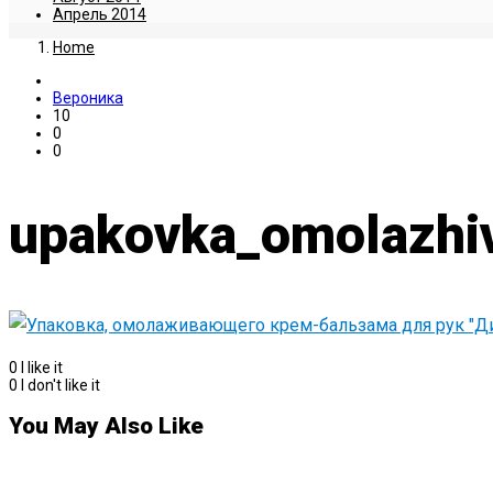
Апрель 2014
Home
Вероника
10
0
0
upakovka_omolazhiv
0
I like it
0
I don't like it
You May Also Like