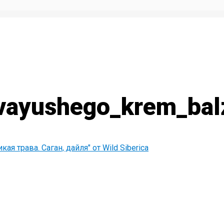
ayushego_krem_balza