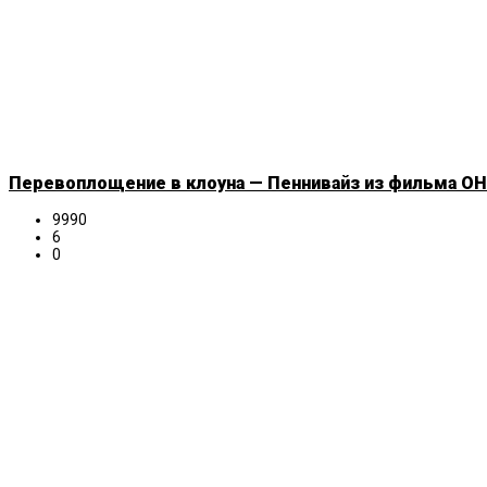
Перевоплощение в клоуна — Пеннивайз из фильма ОНО
9990
6
0