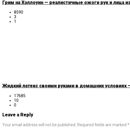
Грим на Хэллоуин — реалистичные ожоги рук и лица и
8590
3
1
Жидкий латекс своими руками в домашних условиях —
17685
10
0
Leave a Reply
Your email address will not be published. Required fields are marked *