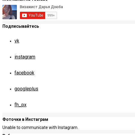
Подписывайтесь
vk
instagram
facebook
googleplus
fh_px
Фоточки в Инстаграм
Unable to communicate with Instagram.