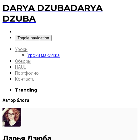
DARYA DZUBA
DARYA
DZUBA
Toggle navigation
Уроки
Уроки макияжа
Обзоры
HAUL
Портфолио
Контакты
Trending
Автор блога
Дарья Дзюба