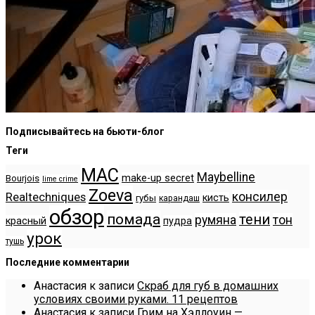
Подписывайтесь на бьюти-блог
Теги
MAC
Maybelline
make-up secret
Bourjois
lime crime
Zoeva
консилер
Realtechniques
кисть
губы
карандаш
обзор
помада
тени
румяна
тон
красный
пудра
урок
тушь
Последние комментарии
Анастасия
к записи
Скраб для губ в домашних
условиях своими руками. 11 рецептов
Анастасия
к записи
Грим на Хэллоуин —