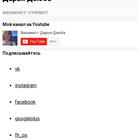
визажист-стилист
Мой канал на Youtube
Подписывайтесь
vk
instagram
facebook
googleplus
fh_px