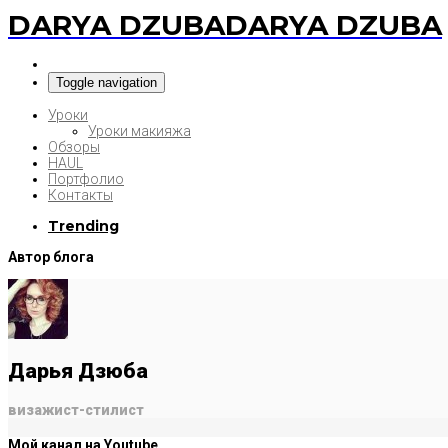
DARYA DZUBA
DARYA DZUBA
Toggle navigation
Уроки
Уроки макияжа
Обзоры
HAUL
Портфолио
Контакты
Trending
Автор блога
Дарья Дзюба
визажист-стилист
Мой канал на Youtube