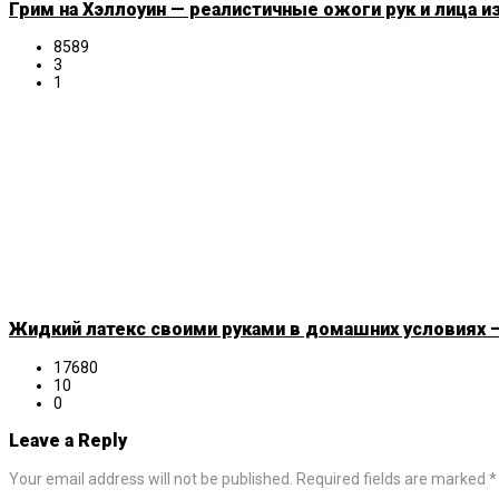
Грим на Хэллоуин — реалистичные ожоги рук и лица и
8589
3
1
Жидкий латекс своими руками в домашних условиях —
17680
10
0
Leave a Reply
Your email address will not be published. Required fields are marked *