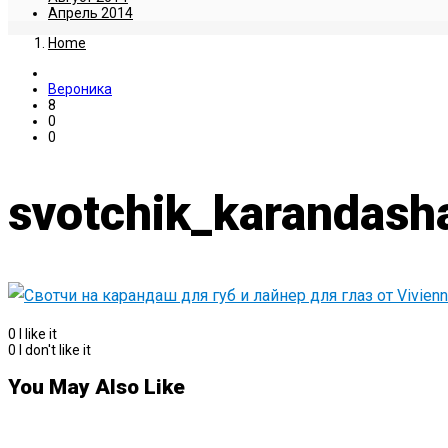
Апрель 2014
Home
Вероника
8
0
0
svotchik_karandasha
0
I like it
0
I don't like it
You May Also Like