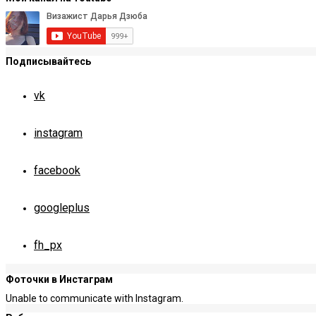
Подписывайтесь
vk
instagram
facebook
googleplus
fh_px
Фоточки в Инстаграм
Unable to communicate with Instagram.