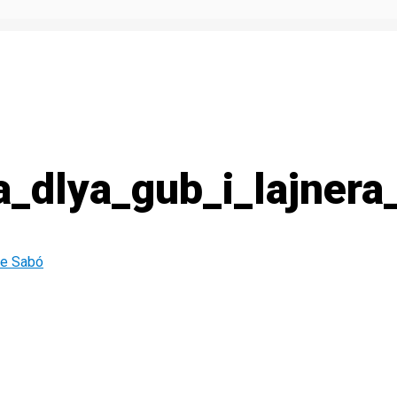
_dlya_gub_i_lajnera