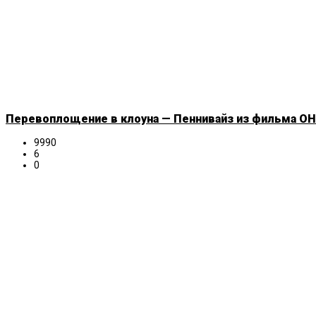
Перевоплощение в клоуна — Пеннивайз из фильма ОНО
9990
6
0