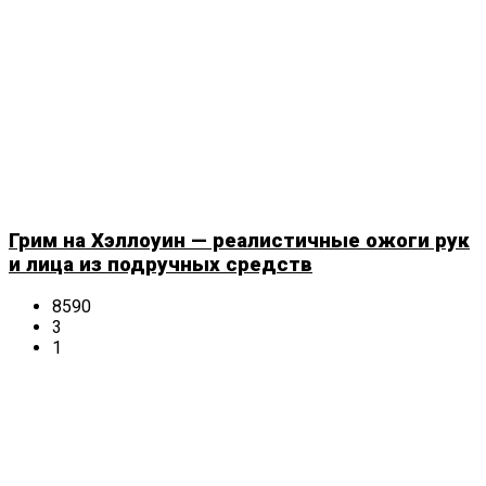
Грим на Хэллоуин — реалистичные ожоги рук
и лица из подручных средств
8590
3
1