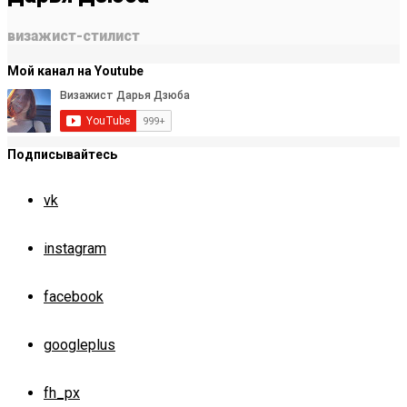
визажист-стилист
Мой канал на Youtube
Подписывайтесь
vk
instagram
facebook
googleplus
fh_px