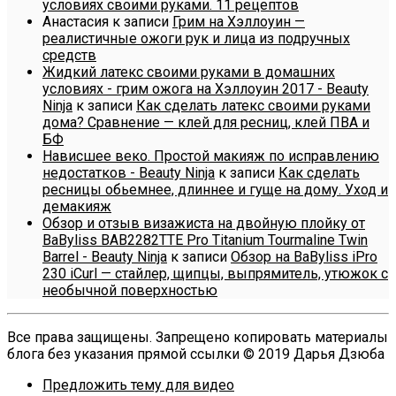
условиях своими руками. 11 рецептов
Анастасия
к записи
Грим на Хэллоуин —
реалистичные ожоги рук и лица из подручных
средств
Жидкий латекс своими руками в домашних
условиях - грим ожога на Хэллоуин 2017 - Beauty
Ninja
к записи
Как сделать латекс своими руками
дома? Сравнение — клей для ресниц, клей ПВА и
БФ
Нависшее веко. Простой макияж по исправлению
недостатков - Beauty Ninja
к записи
Как сделать
ресницы обьемнее, длиннее и гуще на дому. Уход и
демакияж
Обзор и отзыв визажиста на двойную плойку от
BaByliss BAB2282TTE Pro Titanium Tourmaline Twin
Barrel - Beauty Ninja
к записи
Обзор на BaByliss iPro
230 iCurl — стайлер, щипцы, выпрямитель, утюжок с
необычной поверхностью
Все права защищены. Запрещено копировать материалы
блога без указания прямой ссылки © 2019 Дарья Дзюба
Предложить тему для видео