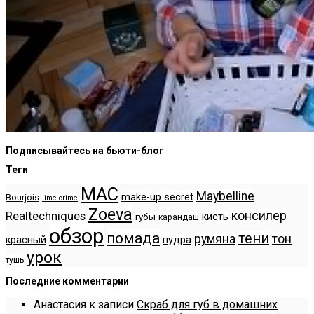
Подписывайтесь на бьюти-блог
Теги
MAC
Maybelline
make-up secret
Bourjois
lime crime
Zoeva
консилер
Realtechniques
кисть
губы
карандаш
обзор
помада
тени
румяна
тон
красный
пудра
урок
тушь
Последние комментарии
Анастасия
к записи
Скраб для губ в домашних