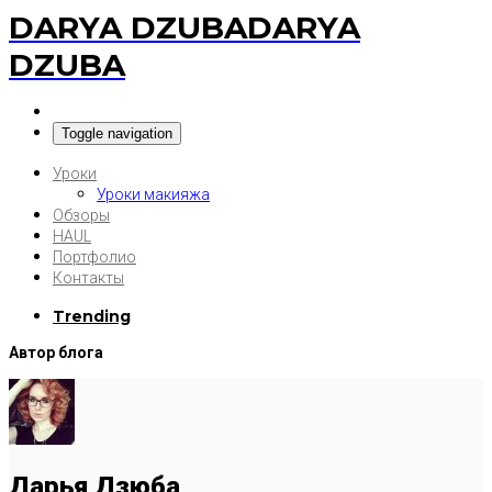
DARYA DZUBA
DARYA
DZUBA
Toggle navigation
Уроки
Уроки макияжа
Обзоры
HAUL
Портфолио
Контакты
Trending
Автор блога
Дарья Дзюба