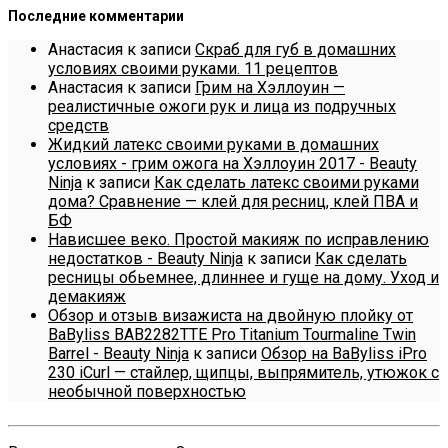
Последние комментарии
Анастасия
к записи
Скраб для губ в домашних
условиях своими руками. 11 рецептов
Анастасия
к записи
Грим на Хэллоуин —
реалистичные ожоги рук и лица из подручных
средств
Жидкий латекс своими руками в домашних
условиях - грим ожога на Хэллоуин 2017 - Beauty
Ninja
к записи
Как сделать латекс своими руками
дома? Сравнение — клей для ресниц, клей ПВА и
БФ
Нависшее веко. Простой макияж по исправлению
недостатков - Beauty Ninja
к записи
Как сделать
ресницы обьемнее, длиннее и гуще на дому. Уход и
демакияж
Обзор и отзыв визажиста на двойную плойку от
BaByliss BAB2282TTE Pro Titanium Tourmaline Twin
Barrel - Beauty Ninja
к записи
Обзор на BaByliss iPro
230 iCurl — стайлер, щипцы, выпрямитель, утюжок с
необычной поверхностью