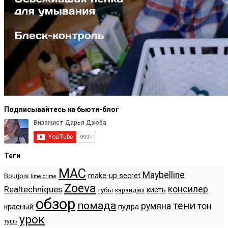
Подписывайтесь на бьюти-блог
Теги
MAC
Maybelline
make-up secret
Bourjois
lime crime
Zoeva
консилер
Realtechniques
кисть
губы
карандаш
обзор
помада
тени
румяна
тон
красный
пудра
урок
тушь