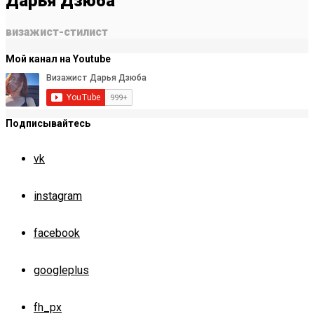
Дарья Дзюба
визажист-стилист
Мой канал на Youtube
Подписывайтесь
vk
instagram
facebook
googleplus
fh_px