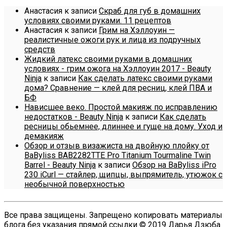
Анастасия
к записи
Скраб для губ в домашних
условиях своими руками. 11 рецептов
Анастасия
к записи
Грим на Хэллоуин —
реалистичные ожоги рук и лица из подручных
средств
Жидкий латекс своими руками в домашних
условиях - грим ожога на Хэллоуин 2017 - Beauty
Ninja
к записи
Как сделать латекс своими руками
дома? Сравнение — клей для ресниц, клей ПВА и
БФ
Нависшее веко. Простой макияж по исправлению
недостатков - Beauty Ninja
к записи
Как сделать
ресницы обьемнее, длиннее и гуще на дому. Уход и
демакияж
Обзор и отзыв визажиста на двойную плойку от
BaByliss BAB2282TTE Pro Titanium Tourmaline Twin
Barrel - Beauty Ninja
к записи
Обзор на BaByliss iPro
230 iCurl — стайлер, щипцы, выпрямитель, утюжок с
необычной поверхностью
Все права защищены. Запрещено копировать материалы
блога без указания прямой ссылки © 2019 Дарья Дзюба