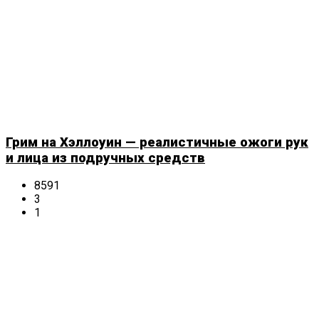
Грим на Хэллоуин — реалистичные ожоги рук
и лица из подручных средств
8591
3
1