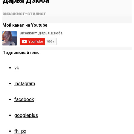
Дарья Дзюба
визажист-стилист
Мой канал на Youtube
Подписывайтесь
vk
instagram
facebook
googleplus
fh_px