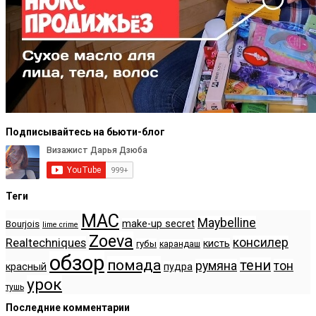
Подписывайтесь на бьюти-блог
Теги
MAC
Maybelline
make-up secret
Bourjois
lime crime
Zoeva
консилер
Realtechniques
кисть
губы
карандаш
обзор
помада
тени
румяна
тон
красный
пудра
урок
тушь
Последние комментарии