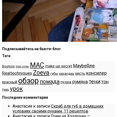
Подписывайтесь на бьюти-блог
Теги
MAC
Maybelline
make-up secret
Bourjois
lime crime
Zoeva
консилер
Realtechniques
кисть
губы
карандаш
обзор
помада
тени
румяна
тон
красный
пудра
урок
тушь
Последние комментарии
Анастасия
к записи
Скраб для губ в домашних
условиях своими руками. 11 рецептов
Анастасия
к записи
Грим на Хэллоуин —