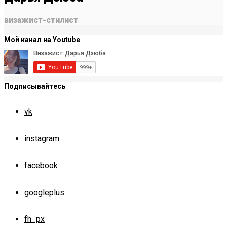
визажист-стилист
Мой канал на Youtube
Подписывайтесь
vk
instagram
facebook
googleplus
fh_px