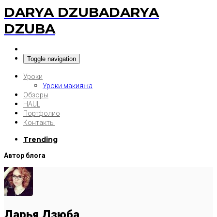
DARYA DZUBA
DARYA
DZUBA
Toggle navigation
Уроки
Уроки макияжа
Обзоры
HAUL
Портфолио
Контакты
Trending
Автор блога
Дарья Дзюба