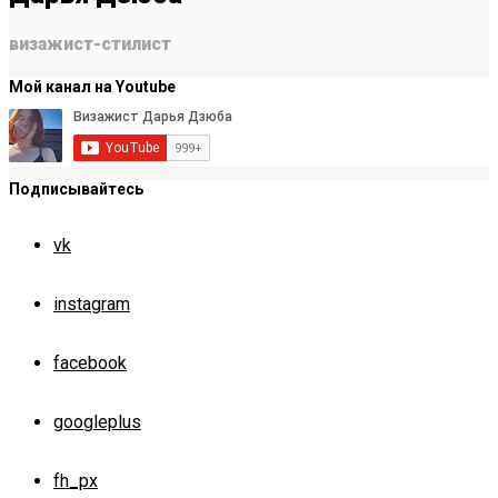
визажист-стилист
Мой канал на Youtube
Подписывайтесь
vk
instagram
facebook
googleplus
fh_px