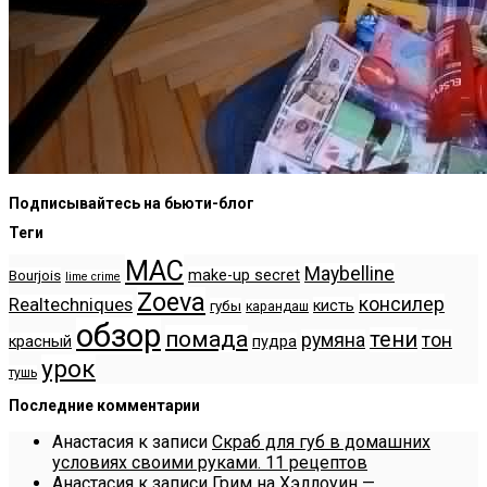
Подписывайтесь на бьюти-блог
Теги
MAC
Maybelline
make-up secret
Bourjois
lime crime
Zoeva
консилер
Realtechniques
кисть
губы
карандаш
обзор
помада
тени
румяна
тон
красный
пудра
урок
тушь
Последние комментарии
Анастасия
к записи
Скраб для губ в домашних
условиях своими руками. 11 рецептов
Анастасия
к записи
Грим на Хэллоуин —