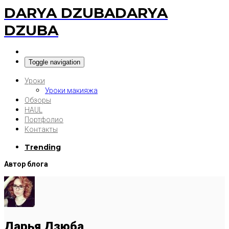
DARYA DZUBA
DARYA
DZUBA
Toggle navigation
Уроки
Уроки макияжа
Обзоры
HAUL
Портфолио
Контакты
Trending
Автор блога
Дарья Дзюба