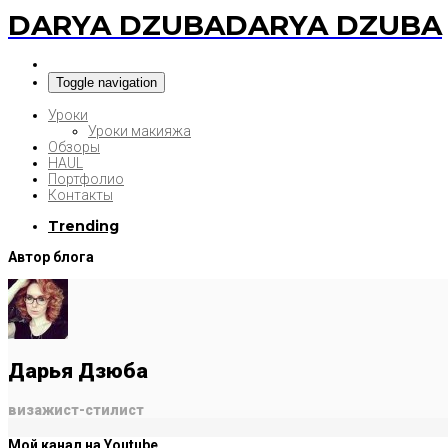
DARYA DZUBA
DARYA DZUBA
Toggle navigation
Уроки
Уроки макияжа
Обзоры
HAUL
Портфолио
Контакты
Trending
Автор блога
Дарья Дзюба
визажист-стилист
Мой канал на Youtube