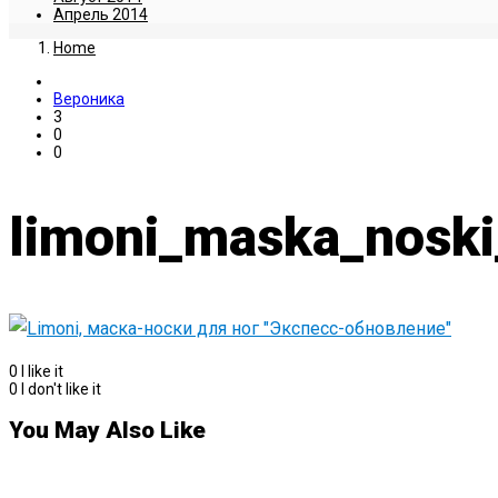
Апрель 2014
Home
Вероника
3
0
0
limoni_maska_noski
0
I like it
0
I don't like it
You May Also Like