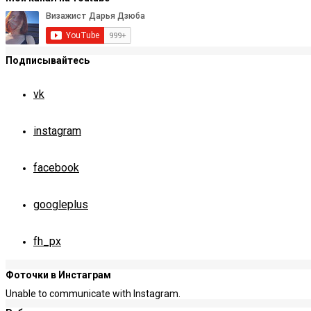
Подписывайтесь
vk
instagram
facebook
googleplus
fh_px
Фоточки в Инстаграм
Unable to communicate with Instagram.