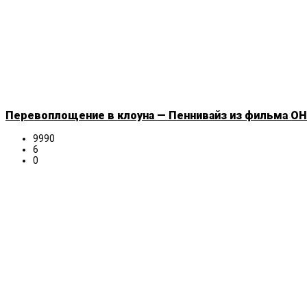
Перевоплощение в клоуна — Пеннивайз из фильма ОНО
9990
6
0