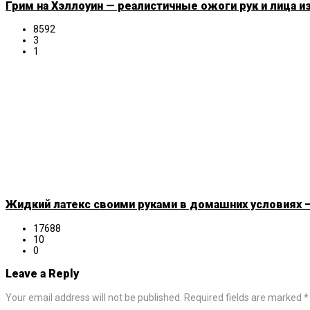
Грим на Хэллоуин — реалистичные ожоги рук и лица и
8592
3
1
Жидкий латекс своими руками в домашних условиях —
17688
10
0
Leave a Reply
Your email address will not be published. Required fields are marked *