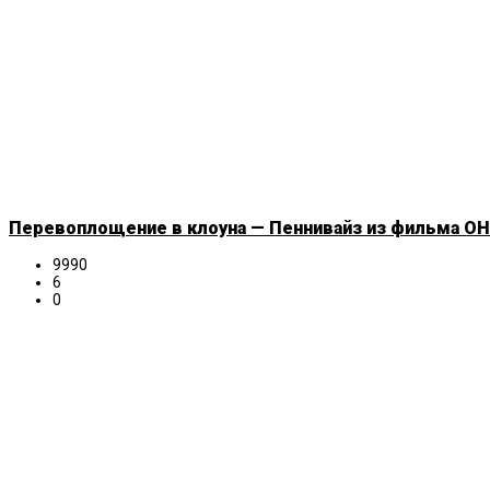
Перевоплощение в клоуна — Пеннивайз из фильма ОНО
9990
6
0