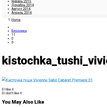
Январь 2015
Декабрь 2014
Август 2014
Апрель 2014
Home
Вероника
11
0
0
kistochka_tushi_vi
0
I like it
0
I don't like it
You May Also Like