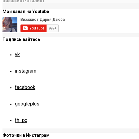
визажист-стилист
Мой канал на Youtube
Подписывайтесь
vk
instagram
facebook
googleplus
fh_px
Фоточки в Инстаграм