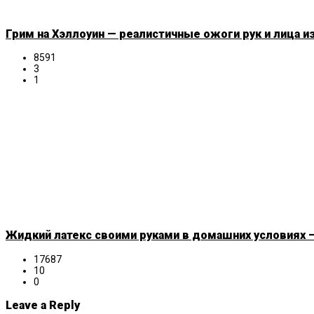
Грим на Хэллоуин — реалистичные ожоги рук и лица и
8591
3
1
Жидкий латекс своими руками в домашних условиях —
17687
10
0
Leave a Reply