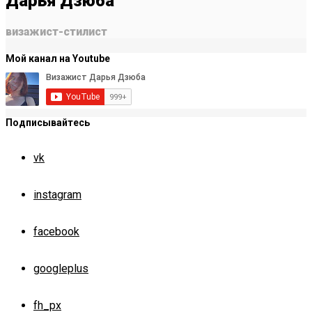
Дарья Дзюба
визажист-стилист
Мой канал на Youtube
Подписывайтесь
vk
instagram
facebook
googleplus
fh_px