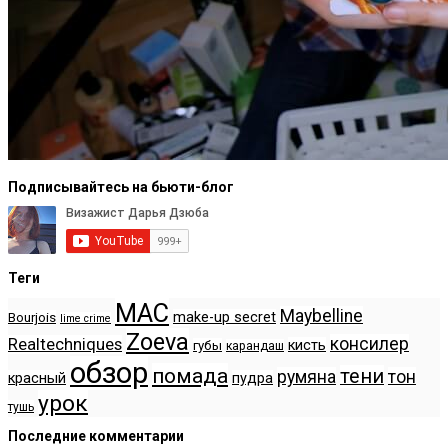
Подписывайтесь на бьюти-блог
Теги
MAC
Maybelline
make-up secret
Bourjois
lime crime
Zoeva
консилер
Realtechniques
кисть
губы
карандаш
обзор
помада
тени
румяна
тон
красный
пудра
урок
тушь
Последние комментарии