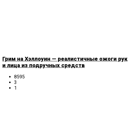
Грим на Хэллоуин — реалистичные ожоги рук
и лица из подручных средств
8595
3
1