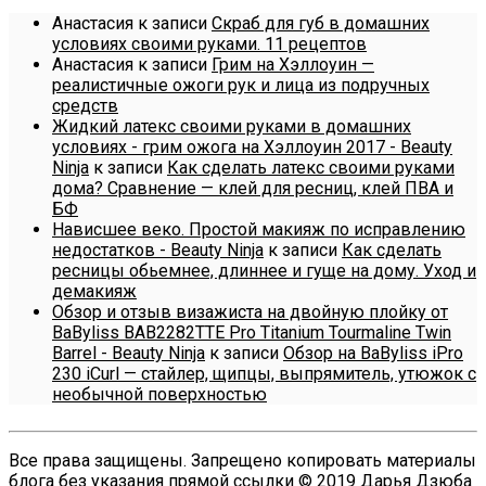
Анастасия
к записи
Скраб для губ в домашних
условиях своими руками. 11 рецептов
Анастасия
к записи
Грим на Хэллоуин —
реалистичные ожоги рук и лица из подручных
средств
Жидкий латекс своими руками в домашних
условиях - грим ожога на Хэллоуин 2017 - Beauty
Ninja
к записи
Как сделать латекс своими руками
дома? Сравнение — клей для ресниц, клей ПВА и
БФ
Нависшее веко. Простой макияж по исправлению
недостатков - Beauty Ninja
к записи
Как сделать
ресницы обьемнее, длиннее и гуще на дому. Уход и
демакияж
Обзор и отзыв визажиста на двойную плойку от
BaByliss BAB2282TTE Pro Titanium Tourmaline Twin
Barrel - Beauty Ninja
к записи
Обзор на BaByliss iPro
230 iCurl — стайлер, щипцы, выпрямитель, утюжок с
необычной поверхностью
Все права защищены. Запрещено копировать материалы
блога без указания прямой ссылки © 2019 Дарья Дзюба