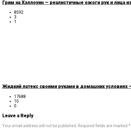
Грим на Хэллоуин — реалистичные ожоги рук и лица и
8592
3
1
Жидкий латекс своими руками в домашних условиях —
17688
10
0
Leave a Reply
Your email address will not be published. Required fields are marked *