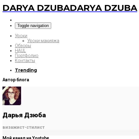
DARYA DZUBA
DARYA DZUBA
Toggle navigation
Уроки
Уроки макияжа
Обзоры
HAUL
Портфолио
Контакты
Trending
Автор блога
Дарья Дзюба
визажист-стилист
Мой канал на Youtube