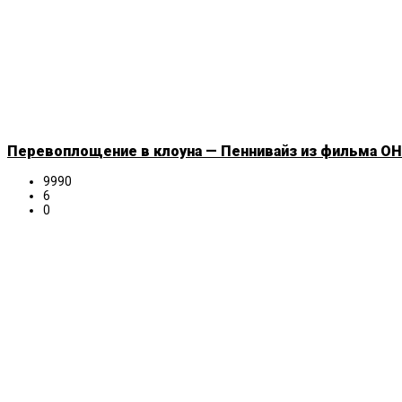
Перевоплощение в клоуна — Пеннивайз из фильма ОНО
9990
6
0