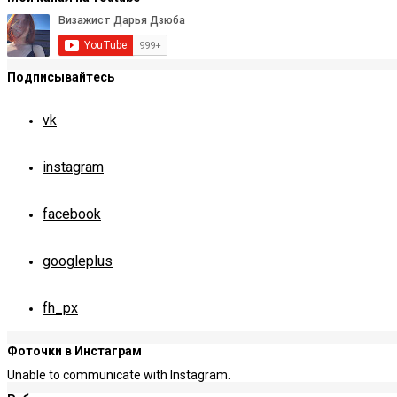
Подписывайтесь
vk
instagram
facebook
googleplus
fh_px
Фоточки в Инстаграм
Unable to communicate with Instagram.