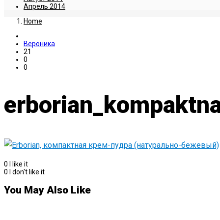
Апрель 2014
Home
Вероника
21
0
0
erborian_kompaktna
0
I like it
0
I don't like it
You May Also Like