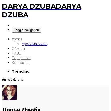
DARYA DZUBA
DARYA
DZUBA
Toggle navigation
Уроки
Уроки макияжа
Обзоры
HAUL
Портфолио
Контакты
Trending
Автор блога
Дарья Дзюба