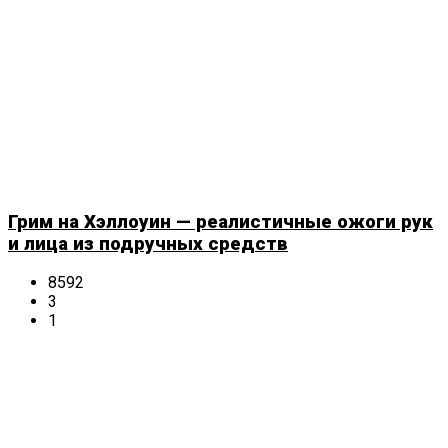
Грим на Хэллоуин — реалистичные ожоги рук
и лица из подручных средств
8592
3
1