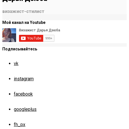
визажист-стилист
Мой канал на Youtube
Подписывайтесь
vk
instagram
facebook
googleplus
fh_px