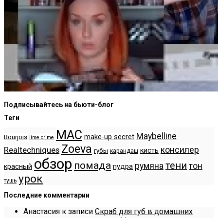
Подписывайтесь на бьюти-блог
Теги
MAC
Maybelline
make-up secret
Bourjois
lime crime
Zoeva
консилер
Realtechniques
кисть
губы
карандаш
обзор
помада
тени
румяна
тон
красный
пудра
урок
тушь
Последние комментарии
Анастасия
к записи
Скраб для губ в домашних