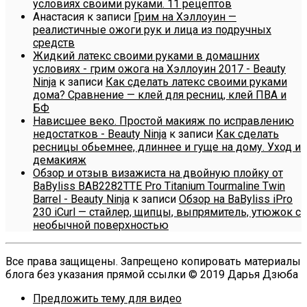
условиях своими руками. 11 рецептов
Анастасия
к записи
Грим на Хэллоуин —
реалистичные ожоги рук и лица из подручных
средств
Жидкий латекс своими руками в домашних
условиях - грим ожога на Хэллоуин 2017 - Beauty
Ninja
к записи
Как сделать латекс своими руками
дома? Сравнение — клей для ресниц, клей ПВА и
БФ
Нависшее веко. Простой макияж по исправлению
недостатков - Beauty Ninja
к записи
Как сделать
ресницы обьемнее, длиннее и гуще на дому. Уход и
демакияж
Обзор и отзыв визажиста на двойную плойку от
BaByliss BAB2282TTE Pro Titanium Tourmaline Twin
Barrel - Beauty Ninja
к записи
Обзор на BaByliss iPro
230 iCurl — стайлер, щипцы, выпрямитель, утюжок с
необычной поверхностью
Все права защищены. Запрещено копировать материалы
блога без указания прямой ссылки © 2019 Дарья Дзюба
Предложить тему для видео